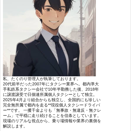
私、たくのり管理人が執筆しております。
20代前半だった2007年にタクシー業界へ。都内準大
手私鉄系タクシー会社で10年半勤務した後、2018年
に譲渡譲受で日個連所属個人タクシーとして独立。
2025年4月より組合からも独立し、全国的にも珍しい
完全無所属で都内を走る**現役個人タクシードライバ
ー**です。 一攫千金よりも「無事故・無違反・無クレ
ーム」で平穏に走り続けることを信条としています。
現場のリアルな視点から、乗り場情報や業界の裏側を
解説します。