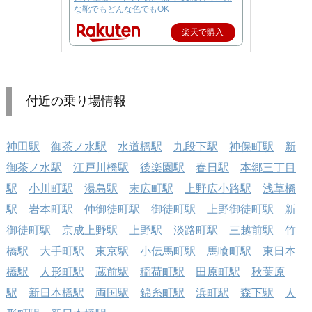
な靴でもどんな色でもOK
楽天で購入
付近の乗り場情報
神田駅
御茶ノ水駅
水道橋駅
九段下駅
神保町駅
新
御茶ノ水駅
江戸川橋駅
後楽園駅
春日駅
本郷三丁目
駅
小川町駅
湯島駅
末広町駅
上野広小路駅
浅草橋
駅
岩本町駅
仲御徒町駅
御徒町駅
上野御徒町駅
新
御徒町駅
京成上野駅
上野駅
淡路町駅
三越前駅
竹
橋駅
大手町駅
東京駅
小伝馬町駅
馬喰町駅
東日本
橋駅
人形町駅
蔵前駅
稲荷町駅
田原町駅
秋葉原
駅
新日本橋駅
両国駅
錦糸町駅
浜町駅
森下駅
人