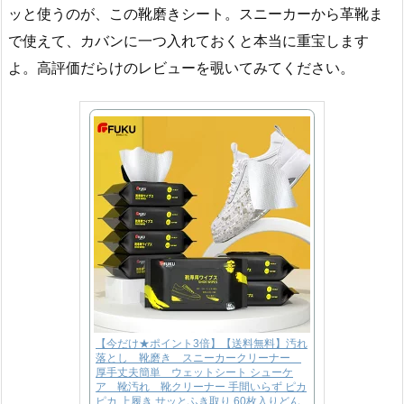
ッと使うのが、この靴磨きシート。スニーカーから革靴ま
で使えて、カバンに一つ入れておくと本当に重宝します
よ。高評価だらけのレビューを覗いてみてください。
【今だけ★ポイント3倍】【送料無料】汚れ
落とし 靴磨き スニーカークリーナー
厚手丈夫簡単 ウェットシート シューケ
ア 靴汚れ 靴クリーナー 手間いらず ピカ
ピカ 上履き サッとふき取り 60枚入りどん