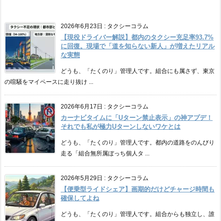
2026年6月23日
:
タクシーコラム
【現役ドライバー解説】都内のタクシー充足率93.7%
に回復。現場で「道を知らない新人」が増えたリアル
な実態
どうも、「たくのり」管理人です。組合にも属さず、東京
の喧騒をマイペースに走り抜け ...
2026年6月17日
:
タクシーコラム
カーナビタイムに「Uターン禁止表示」の神アプデ！
それでも私が極力Uターンしないワケとは
どうも、「たくのり」管理人です。都内の道路をのんびり
走る「組合無所属ぼっち個人タ ...
2026年5月29日
:
タクシーコラム
【便乗型ライドシェア】画期的だけどチャージ時間も
確保してよね
どうも、「たくのり」管理人です。組合からも独立し、誰