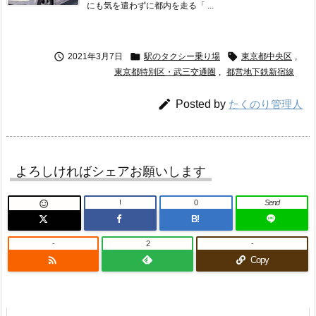
にも気を遣わずに都内を走る「 ...



2021年3月7日
駅のタクシー乗り場
東京都中央区
,
東京都特別区・武三交通圏
,
都営地下鉄新宿線

Posted by
たくのり管理人
よろしければシェアお願いします
!
0
Send

B!
-
2
-

Copy