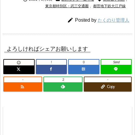
東京都特別区・武三交通圏
,
都営地下鉄大江戸線

Posted by
たくのり管理人
よろしければシェアお願いします
!
0
Send

B!
-
2
-

Copy