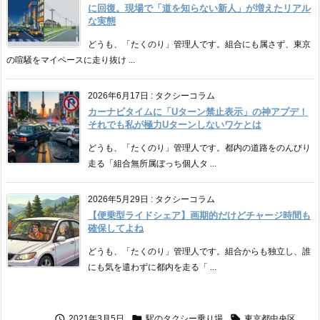
に回復。現場で「道を知らない新人」が増えたリアル
な実態
どうも、「たくのり」管理人です。組合にも属さず、東京
の喧騒をマイペースに走り抜け ...
2026年6月17日
:
タクシーコラム
カーナビタイムに「Uターン禁止表示」の神アプデ！
それでも私が極力Uターンしないワケとは
どうも、「たくのり」管理人です。都内の道路をのんびり
走る「組合無所属ぼっち個人タ ...
2026年5月29日
:
タクシーコラム
【便乗型ライドシェア】画期的だけどチャージ時間も
確保してよね
どうも、「たくのり」管理人です。組合からも独立し、誰
にも気を遣わずに都内を走る「 ...



2021年3月5日
駅のタクシー乗り場
東京都中央区
,