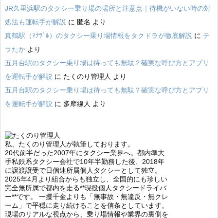
JR久里浜駅のタクシー乗り場の場所と注意点｜待機がいない時の対
処法も運転手が解説
に
匿名
より
真鶴駅（ﾏﾅﾂﾞﾙ）のタクシー乗り場情報をタクドラが徹底解説
に
テ
ラたか
より
五月台駅のタクシー乗り場は待っても無駄？確実な呼び方とアプリ
を運転手が解説
に
たくのり管理人
より
五月台駅のタクシー乗り場は待っても無駄？確実な呼び方とアプリ
を運転手が解説
に
多摩線人
より
私、たくのり管理人が執筆しております。
20代前半だった2007年にタクシー業界へ。都内準大
手私鉄系タクシー会社で10年半勤務した後、2018年
に譲渡譲受で日個連所属個人タクシーとして独立。
2025年4月より組合からも独立し、全国的にも珍しい
完全無所属で都内を走る**現役個人タクシードライバ
ー**です。 一攫千金よりも「無事故・無違反・無クレ
ーム」で平穏に走り続けることを信条としています。
現場のリアルな視点から、乗り場情報や業界の裏側を