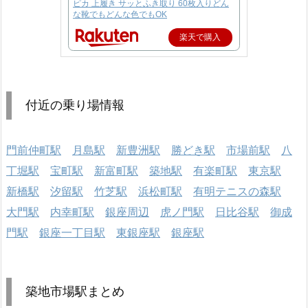
ピカ 上履き サッとふき取り 60枚入りどん
な靴でもどんな色でもOK
楽天で購入
付近の乗り場情報
門前仲町駅
月島駅
新豊洲駅
勝どき駅
市場前駅
八
丁堀駅
宝町駅
新富町駅
築地駅
有楽町駅
東京駅
新橋駅
汐留駅
竹芝駅
浜松町駅
有明テニスの森駅
大門駅
内幸町駅
銀座周辺
虎ノ門駅
日比谷駅
御成
門駅
銀座一丁目駅
東銀座駅
銀座駅
築地市場駅まとめ