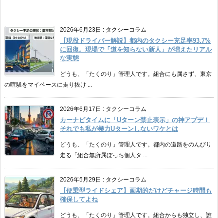
2026年6月23日
:
タクシーコラム
【現役ドライバー解説】都内のタクシー充足率93.7%
に回復。現場で「道を知らない新人」が増えたリアル
な実態
どうも、「たくのり」管理人です。組合にも属さず、東京
の喧騒をマイペースに走り抜け ...
2026年6月17日
:
タクシーコラム
カーナビタイムに「Uターン禁止表示」の神アプデ！
それでも私が極力Uターンしないワケとは
どうも、「たくのり」管理人です。都内の道路をのんびり
走る「組合無所属ぼっち個人タ ...
2026年5月29日
:
タクシーコラム
【便乗型ライドシェア】画期的だけどチャージ時間も
確保してよね
どうも、「たくのり」管理人です。組合からも独立し、誰