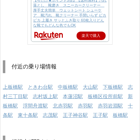
【今だけ★ポイント3倍】【送料無料】汚れ
落とし 靴磨き スニーカークリーナー
厚手丈夫簡単 ウェットシート シューケ
ア 靴汚れ 靴クリーナー 手間いらず ピカ
ピカ 上履き サッとふき取り 60枚入りどん
な靴でもどんな色でもOK
楽天で購入
付近の乗り場情報
上板橋駅
ときわ台駅
中板橋駅
大山駅
下板橋駅
志
村三丁目駅
志村坂上駅
本蓮沼駅
板橋区役所前駅
新
板橋駅
浮間舟渡駅
北赤羽駅
赤羽駅
赤羽岩淵駅
十
条駅
東十条駅
志茂駅
王子神谷駅
王子駅
板橋駅