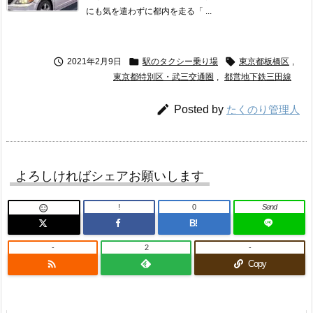
にも気を遣わずに都内を走る「 ...



2021年2月9日
駅のタクシー乗り場
東京都板橋区
,
東京都特別区・武三交通圏
,
都営地下鉄三田線

Posted by
たくのり管理人
よろしければシェアお願いします
!
0
Send

B!
-
2
-

Copy