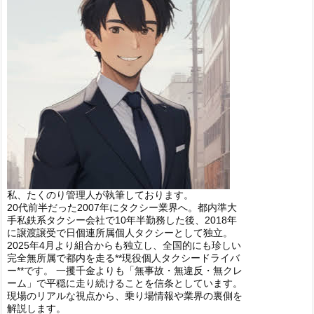
私、たくのり管理人が執筆しております。
20代前半だった2007年にタクシー業界へ。都内準大
手私鉄系タクシー会社で10年半勤務した後、2018年
に譲渡譲受で日個連所属個人タクシーとして独立。
2025年4月より組合からも独立し、全国的にも珍しい
完全無所属で都内を走る**現役個人タクシードライバ
ー**です。 一攫千金よりも「無事故・無違反・無クレ
ーム」で平穏に走り続けることを信条としています。
現場のリアルな視点から、乗り場情報や業界の裏側を
解説します。