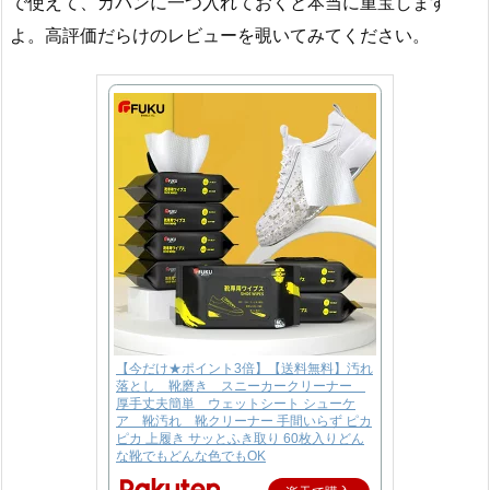
で使えて、カバンに一つ入れておくと本当に重宝します
よ。高評価だらけのレビューを覗いてみてください。
【今だけ★ポイント3倍】【送料無料】汚れ
落とし 靴磨き スニーカークリーナー
厚手丈夫簡単 ウェットシート シューケ
ア 靴汚れ 靴クリーナー 手間いらず ピカ
ピカ 上履き サッとふき取り 60枚入りどん
な靴でもどんな色でもOK