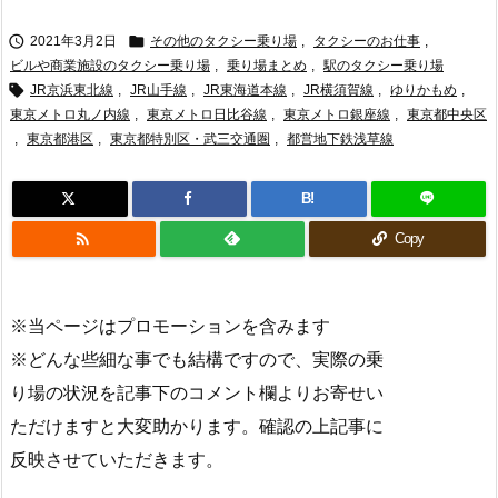


2021年3月2日
その他のタクシー乗り場
,
タクシーのお仕事
,
ビルや商業施設のタクシー乗り場
,
乗り場まとめ
,
駅のタクシー乗り場

JR京浜東北線
,
JR山手線
,
JR東海道本線
,
JR横須賀線
,
ゆりかもめ
,
東京メトロ丸ノ内線
,
東京メトロ日比谷線
,
東京メトロ銀座線
,
東京都中央区
,
東京都港区
,
東京都特別区・武三交通圏
,
都営地下鉄浅草線
B!

Copy
※当ページはプロモーションを含みます
※どんな些細な事でも結構ですので、実際の乗
り場の状況を記事下のコメント欄よりお寄せい
ただけますと大変助かります。確認の上記事に
反映させていただきます。