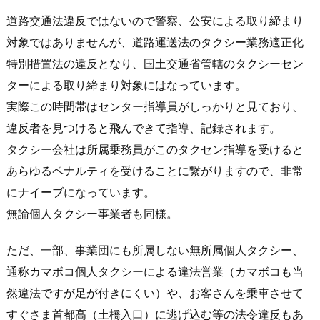
道路交通法違反ではないので警察、公安による取り締まり
対象ではありませんが、道路運送法のタクシー業務適正化
特別措置法の違反となり、国土交通省管轄のタクシーセン
ターによる取り締まり対象にはなっています。
実際この時間帯はセンター指導員がしっかりと見ており、
違反者を見つけると飛んできて指導、記録されます。
タクシー会社は所属乗務員がこのタクセン指導を受けると
あらゆるペナルティを受けることに繋がりますので、非常
にナイーブになっています。
無論個人タクシー事業者も同様。
ただ、一部、事業団にも所属しない無所属個人タクシー、
通称カマボコ個人タクシーによる違法営業（カマボコも当
然違法ですが足が付きにくい）や、お客さんを乗車させて
すぐさま首都高（土橋入口）に逃げ込む等の法令違反もあ