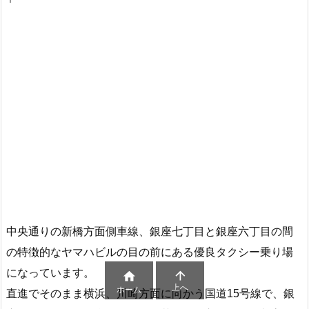
中央通りの新橋方面側車線、銀座七丁目と銀座六丁目の間
の特徴的なヤマハビルの目の前にある優良タクシー乗り場
になっています。


上へ
ホーム
直進でそのまま横浜、川崎方面に向かう国道15号線で、銀