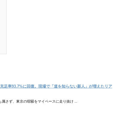
充足率93.7%に回復。現場で「道を知らない新人」が増えたリア
属さず、東京の喧騒をマイペースに走り抜け ...