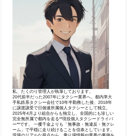
私、たくのり管理人が執筆しております。
20代前半だった2007年にタクシー業界へ。都内準大
手私鉄系タクシー会社で10年半勤務した後、2018年
に譲渡譲受で日個連所属個人タクシーとして独立。
2025年4月より組合からも独立し、全国的にも珍しい
完全無所属で都内を走る**現役個人タクシードライバ
ー**です。 一攫千金よりも「無事故・無違反・無クレ
ーム」で平穏に走り続けることを信条としています。
現場のリアルな視点から、乗り場情報や業界の裏側を