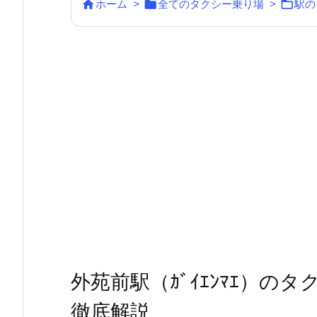



ホーム
>
全てのタクシー乗り場
>
駅の
外苑前駅（ｶﾞｲｴﾝﾏｴ）
徹底解説