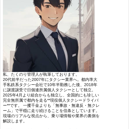
私、たくのり管理人が執筆しております。
20代前半だった2007年にタクシー業界へ。都内準大
手私鉄系タクシー会社で10年半勤務した後、2018年
に譲渡譲受で日個連所属個人タクシーとして独立。
2025年4月より組合からも独立し、全国的にも珍しい
完全無所属で都内を走る**現役個人タクシードライバ
ー**です。 一攫千金よりも「無事故・無違反・無クレ
ーム」で平穏に走り続けることを信条としています。
現場のリアルな視点から、乗り場情報や業界の裏側を
解説します。