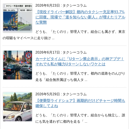
2026年6月23日
:
タクシーコラム
【現役ドライバー解説】都内のタクシー充足率93.7%
に回復。現場で「道を知らない新人」が増えたリアル
な実態
どうも、「たくのり」管理人です。組合にも属さず、東京
の喧騒をマイペースに走り抜け ...
2026年6月17日
:
タクシーコラム
カーナビタイムに「Uターン禁止表示」の神アプデ！
それでも私が極力Uターンしないワケとは
どうも、「たくのり」管理人です。都内の道路をのんびり
走る「組合無所属ぼっち個人タ ...
2026年5月29日
:
タクシーコラム
【便乗型ライドシェア】画期的だけどチャージ時間も
確保してよね
どうも、「たくのり」管理人です。組合からも独立し、誰
にも気を遣わずに都内を走る「 ...