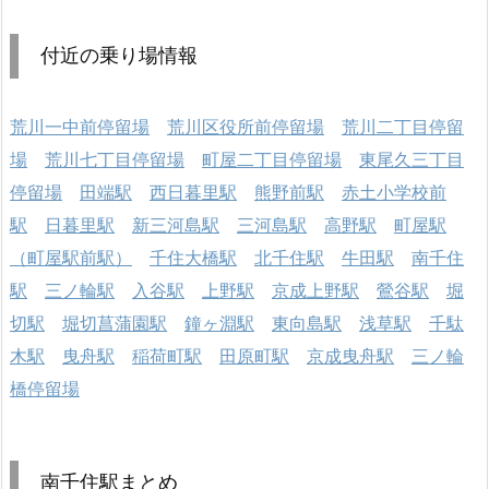
付近の乗り場情報
荒川一中前停留場
荒川区役所前停留場
荒川二丁目停留
場
荒川七丁目停留場
町屋二丁目停留場
東尾久三丁目
停留場
田端駅
西日暮里駅
熊野前駅
赤土小学校前
駅
日暮里駅
新三河島駅
三河島駅
高野駅
町屋駅
（町屋駅前駅）
千住大橋駅
北千住駅
牛田駅
南千住
駅
三ノ輪駅
入谷駅
上野駅
京成上野駅
鶯谷駅
堀
切駅
堀切菖蒲園駅
鐘ヶ淵駅
東向島駅
浅草駅
千駄
木駅
曳舟駅
稲荷町駅
田原町駅
京成曳舟駅
三ノ輪
橋停留場
南千住駅まとめ