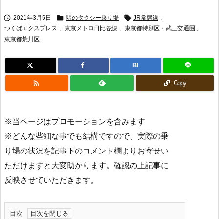



2021年3月5日
駅のタクシー乗り場
JR常磐線
,
つくばエクスプレス
,
東京メトロ日比谷線
,
東京都特別区・武三交通圏
,
東京都荒川区
B!

Copy
※当ページはプロモーションを含みます
※どんな些細な事でも結構ですので、実際の乗
り場の状況を記事下のコメント欄よりお寄せい
ただけますと大変助かります。確認の上記事に
反映させていただきます。
目次