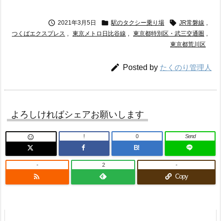



2021年3月5日
駅のタクシー乗り場
JR常磐線
,
つくばエクスプレス
,
東京メトロ日比谷線
,
東京都特別区・武三交通圏
,
東京都荒川区

Posted by
たくのり管理人
よろしければシェアお願いします
!
0
Send

B!
-
2
-

Copy