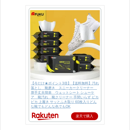
【今だけ★ポイント3倍】【送料無料】汚れ
落とし 靴磨き スニーカークリーナー
厚手丈夫簡単 ウェットシート シューケ
ア 靴汚れ 靴クリーナー 手間いらず ピカ
ピカ 上履き サッとふき取り 60枚入りどん
な靴でもどんな色でもOK
楽天で購入