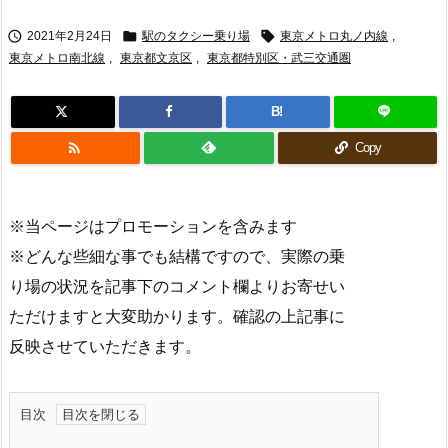



2021年2月24日
駅のタクシー乗り場
東京メトロ丸ノ内線
,
東京メトロ南北線
,
東京都文京区
,
東京都特別区・武三交通圏
B!

Copy
※当ページはプロモーションを含みます
※どんな些細な事でも結構ですので、実際の乗
り場の状況を記事下のコメント欄よりお寄せい
ただけますと大変助かります。確認の上記事に
反映させていただきます。
目次