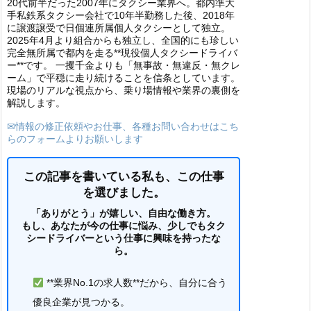
20代前半だった2007年にタクシー業界へ。都内準大
手私鉄系タクシー会社で10年半勤務した後、2018年
に譲渡譲受で日個連所属個人タクシーとして独立。
2025年4月より組合からも独立し、全国的にも珍しい
完全無所属で都内を走る**現役個人タクシードライバ
ー**です。 一攫千金よりも「無事故・無違反・無クレ
ーム」で平穏に走り続けることを信条としています。
現場のリアルな視点から、乗り場情報や業界の裏側を
解説します。
✉情報の修正依頼やお仕事、各種お問い合わせはこち
らのフォームよりお願いします
この記事を書いている私も、この仕事
を選びました。
「ありがとう」が嬉しい、自由な働き方。
もし、あなたが今の仕事に悩み、少しでもタク
シードライバーという仕事に興味を持ったな
ら。
**業界No.1の求人数**だから、自分に合う
優良企業が見つかる。