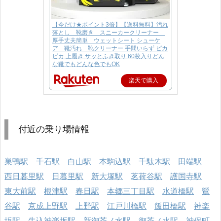
【今だけ★ポイント3倍】【送料無料】汚れ
落とし 靴磨き スニーカークリーナー
厚手丈夫簡単 ウェットシート シューケ
ア 靴汚れ 靴クリーナー 手間いらず ピカ
ピカ 上履き サッとふき取り 60枚入りどん
な靴でもどんな色でもOK
楽天で購入
付近の乗り場情報
巣鴨駅
千石駅
白山駅
本駒込駅
千駄木駅
田端駅
西日暮里駅
日暮里駅
新大塚駅
茗荷谷駅
護国寺駅
東大前駅
根津駅
春日駅
本郷三丁目駅
水道橋駅
鶯
谷駅
京成上野駅
上野駅
江戸川橋駅
飯田橋駅
神楽
坂駅
牛込神楽坂駅
新御茶ノ水駅
御茶ノ水駅
神保町