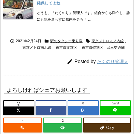
確保してよね
どうも、「たくのり」管理人です。組合からも独立し、誰
にも気を遣わずに都内を走る「 ...



2021年2月24日
駅のタクシー乗り場
東京メトロ丸ノ内線
,
東京メトロ南北線
,
東京都文京区
,
東京都特別区・武三交通圏

Posted by
たくのり管理人
よろしければシェアお願いします
!
0
Send

B!
-
2
-

Copy