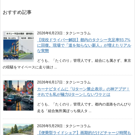
おすすめ記事
2026年6月23日
:
タクシーコラム
【現役ドライバー解説】都内のタクシー充足率93.7%
に回復。現場で「道を知らない新人」が増えたリアル
な実態
どうも、「たくのり」管理人です。組合にも属さず、東京
の喧騒をマイペースに走り抜け ...
2026年6月17日
:
タクシーコラム
カーナビタイムに「Uターン禁止表示」の神アプデ！
それでも私が極力Uターンしないワケとは
どうも、「たくのり」管理人です。都内の道路をのんびり
走る「組合無所属ぼっち個人タ ...
2026年5月29日
:
タクシーコラム
【便乗型ライドシェア】画期的だけどチャージ時間も