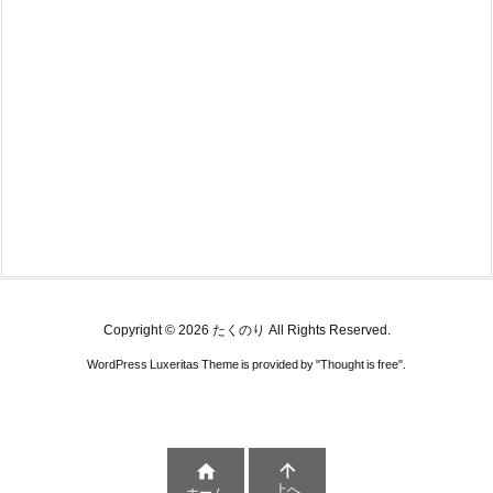
Copyright ©
2026
たくのり
All Rights Reserved.
WordPress Luxeritas Theme is provided by "
Thought is free
".


上へ
ホーム