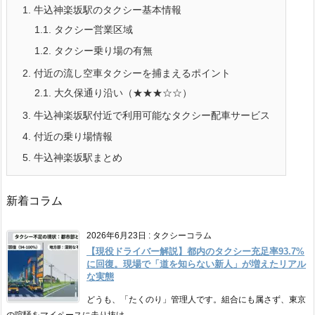
1.
牛込神楽坂駅のタクシー基本情報
1.1.
タクシー営業区域
1.2.
タクシー乗り場の有無
2.
付近の流し空車タクシーを捕まえるポイント
2.1.
大久保通り沿い（★★★☆☆）
3.
牛込神楽坂駅付近で利用可能なタクシー配車サービス
4.
付近の乗り場情報
5.
牛込神楽坂駅まとめ
新着コラム
2026年6月23日
:
タクシーコラム
【現役ドライバー解説】都内のタクシー充足率93.7%
に回復。現場で「道を知らない新人」が増えたリアル
な実態
どうも、「たくのり」管理人です。組合にも属さず、東京
の喧騒をマイペースに走り抜け ...