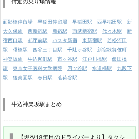
付近の乗り場情報
面影橋停留場
早稲田停留場
早稲田駅
西早稲田駅
新
大久保駅
西新宿駅
新宿駅
西武新宿駅
代々木駅
新
宿西口駅
都庁前駅
バスタ新宿
東新宿駅
若松河田
駅
曙橋駅
四谷三丁目駅
千駄ヶ谷駅
新宿歌舞伎町
神楽坂駅
牛込柳町駅
市ヶ谷駅
江戸川橋駅
飯田橋
駅
東京女子医科大学病院
四ツ谷駅
水道橋駅
九段下
駅
後楽園駅
春日駅
茗荷谷駅
牛込神楽坂駅まとめ
【現役18年目のドライバーより】タクシ