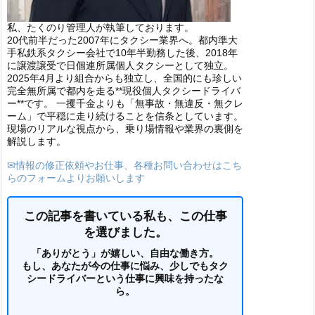
私、たくのり管理人が執筆しております。
20代前半だった2007年にタクシー業界へ。都内準大
手私鉄系タクシー会社で10年半勤務した後、2018年
に譲渡譲受で日個連所属個人タクシーとして独立。
2025年4月より組合からも独立し、全国的にも珍しい
完全無所属で都内を走る**現役個人タクシードライバ
ー**です。 一攫千金よりも「無事故・無違反・無クレ
ーム」で平穏に走り続けることを信条としています。
現場のリアルな視点から、乗り場情報や業界の裏側を
解説します。
✉情報の修正依頼やお仕事、各種お問い合わせはこち
らのフォームよりお願いします
この記事を書いている私も、この仕事
を選びました。
「ありがとう」が嬉しい、自由な働き方。
もし、あなたが今の仕事に悩み、少しでもタク
シードライバーという仕事に興味を持ったな
ら。