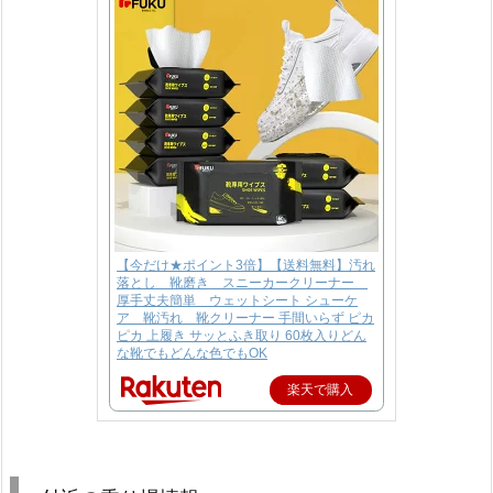
【今だけ★ポイント3倍】【送料無料】汚れ
落とし 靴磨き スニーカークリーナー
厚手丈夫簡単 ウェットシート シューケ
ア 靴汚れ 靴クリーナー 手間いらず ピカ
ピカ 上履き サッとふき取り 60枚入りどん
な靴でもどんな色でもOK
楽天で購入