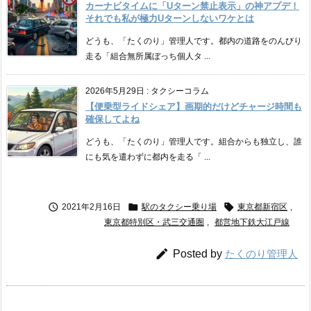
カーナビタイムに「Uターン禁止表示」の神アプデ！
それでも私が極力Uターンしないワケとは
どうも、「たくのり」管理人です。都内の道路をのんびり
走る「組合無所属ぼっち個人タ ...
2026年5月29日
:
タクシーコラム
【便乗型ライドシェア】画期的だけどチャージ時間も
確保してよね
どうも、「たくのり」管理人です。組合からも独立し、誰
にも気を遣わずに都内を走る「 ...



2021年2月16日
駅のタクシー乗り場
東京都新宿区
,
東京都特別区・武三交通圏
,
都営地下鉄大江戸線

Posted by
たくのり管理人