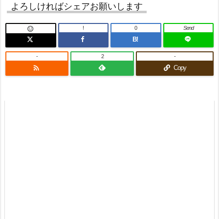
よろしければシェアお願いします
!
0
Send

B!
-
2
-

Copy