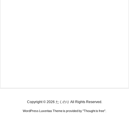
Copyright ©
2026
たくのり
All Rights Reserved.
WordPress Luxeritas Theme is provided by "
Thought is free
".