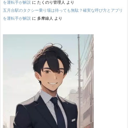
を運転手が解説
に
たくのり管理人
より
五月台駅のタクシー乗り場は待っても無駄？確実な呼び方とアプリ
を運転手が解説
に
多摩線人
より