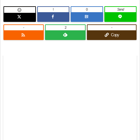
!
0
Send

B!
-
2
-

Copy