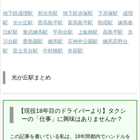
地下鉄成増駅
和光市駅
地下鉄赤塚駅
下赤塚駅
成増
駅
光が丘駅
西高島平駅
新高島平駅
朝霞駅
練馬春
日町駅
東武練馬駅
平和台駅
上板橋駅
高島平駅
氷
川台駅
豊島園駅
練馬駅
石神井公園駅
練馬高野台
駅
富士見台駅
中村橋駅
井荻駅
光が丘駅まとめ
【現役18年目のドライバーより】タクシ
ーの「仕事」に興味はありませんか？
この記事を書いている私は、18年間都内でハンドルを