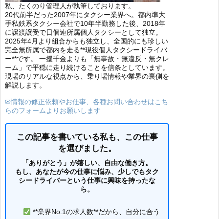
私、たくのり管理人が執筆しております。
20代前半だった2007年にタクシー業界へ。都内準大
手私鉄系タクシー会社で10年半勤務した後、2018年
に譲渡譲受で日個連所属個人タクシーとして独立。
2025年4月より組合からも独立し、全国的にも珍しい
完全無所属で都内を走る**現役個人タクシードライバ
ー**です。 一攫千金よりも「無事故・無違反・無クレ
ーム」で平穏に走り続けることを信条としています。
現場のリアルな視点から、乗り場情報や業界の裏側を
解説します。
✉情報の修正依頼やお仕事、各種お問い合わせはこち
らのフォームよりお願いします
この記事を書いている私も、この仕事
を選びました。
「ありがとう」が嬉しい、自由な働き方。
もし、あなたが今の仕事に悩み、少しでもタク
シードライバーという仕事に興味を持ったな
ら。
**業界No.1の求人数**だから、自分に合う