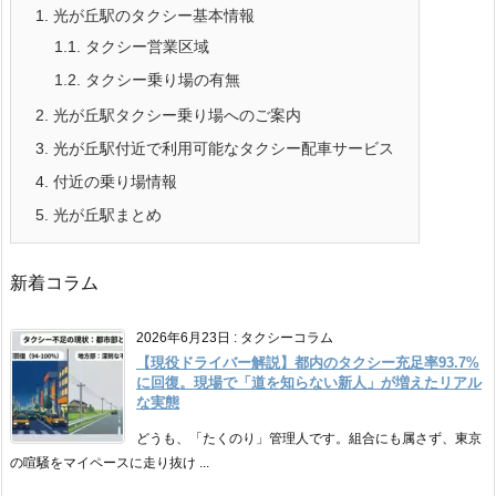
1.
光が丘駅のタクシー基本情報
1.1.
タクシー営業区域
1.2.
タクシー乗り場の有無
2.
光が丘駅タクシー乗り場へのご案内
3.
光が丘駅付近で利用可能なタクシー配車サービス
4.
付近の乗り場情報
5.
光が丘駅まとめ
新着コラム
2026年6月23日
:
タクシーコラム
【現役ドライバー解説】都内のタクシー充足率93.7%
に回復。現場で「道を知らない新人」が増えたリアル
な実態
どうも、「たくのり」管理人です。組合にも属さず、東京
の喧騒をマイペースに走り抜け ...