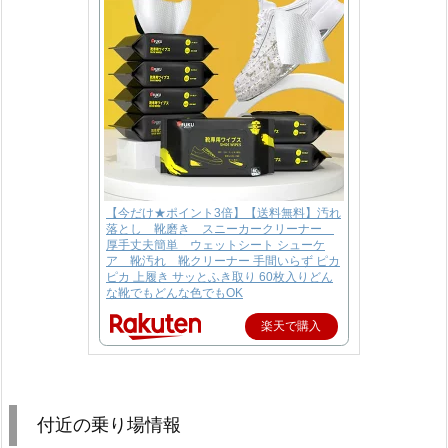
【今だけ★ポイント3倍】【送料無料】汚れ
落とし 靴磨き スニーカークリーナー
厚手丈夫簡単 ウェットシート シューケ
ア 靴汚れ 靴クリーナー 手間いらず ピカ
ピカ 上履き サッとふき取り 60枚入りどん
な靴でもどんな色でもOK
楽天で購入
付近の乗り場情報