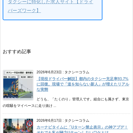
タクシーに特化した求人サイト【ドライ
バーズワーク】
おすすめ記事
2026年6月23日
:
タクシーコラム
【現役ドライバー解説】都内のタクシー充足率93.7%
に回復。現場で「道を知らない新人」が増えたリアル
な実態
どうも、「たくのり」管理人です。組合にも属さず、東京
の喧騒をマイペースに走り抜け ...
2026年6月17日
:
タクシーコラム
カーナビタイムに「Uターン禁止表示」の神アプデ！
それでも私が極力Uターンしないワケとは