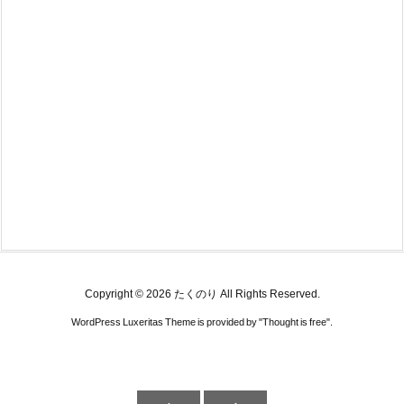
Copyright ©
2026
たくのり
All Rights Reserved.
WordPress Luxeritas Theme is provided by "
Thought is free
".