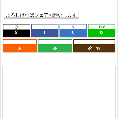
よろしければシェアお願いします
!
0
Send

B!
-
2
-

Copy