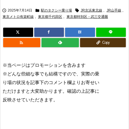



2025年7月14日
駅のタクシー乗り場
JR京浜東北線
,
JR山手線
,
東京メトロ有楽町線
,
東京都千代田区
,
東京都特別区・武三交通圏
B!

Copy
※当ページはプロモーションを含みます
※どんな些細な事でも結構ですので、実際の乗
り場の状況を記事下のコメント欄よりお寄せい
ただけますと大変助かります。確認の上記事に
反映させていただきます。