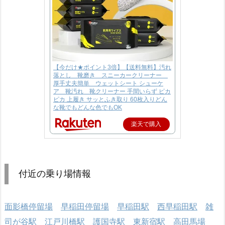
【今だけ★ポイント3倍】【送料無料】汚れ
落とし 靴磨き スニーカークリーナー
厚手丈夫簡単 ウェットシート シューケ
ア 靴汚れ 靴クリーナー 手間いらず ピカ
ピカ 上履き サッとふき取り 60枚入りどん
な靴でもどんな色でもOK
楽天で購入
付近の乗り場情報
面影橋停留場
早稲田停留場
早稲田駅
西早稲田駅
雑
司が谷駅
江戸川橋駅
護国寺駅
東新宿駅
高田馬場