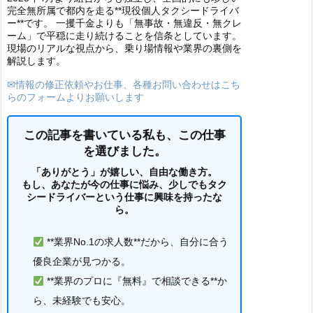
完全無所属で都内を走る**現役個人タクシードライバ
ー**です。 一攫千金よりも「無事故・無違反・無クレ
ーム」で平穏に走り続けることを信条としています。
現場のリアルな視点から、乗り場情報や業界の裏側を
解説します。
✉情報の修正依頼やお仕事、各種お問い合わせはこち
らのフォームよりお願いします
この記事を書いている私も、この仕事
を選びました。
「ありがとう」が嬉しい、自由な働き方。
もし、あなたが今の仕事に悩み、少しでもタク
シードライバーという仕事に興味を持ったな
ら。
**業界No.1の求人数**だから、自分に合う
優良企業が見つかる。
**業界のプロに『無料』で相談できる**か
ら、未経験でも安心。