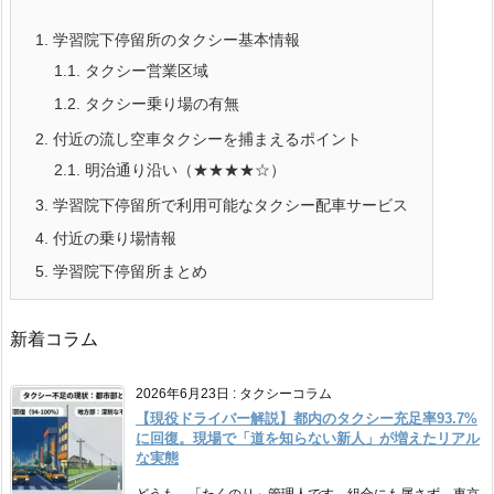
1.
学習院下停留所のタクシー基本情報
1.1.
タクシー営業区域
1.2.
タクシー乗り場の有無
2.
付近の流し空車タクシーを捕まえるポイント
2.1.
明治通り沿い（★★★★☆）
3.
学習院下停留所で利用可能なタクシー配車サービス
4.
付近の乗り場情報
5.
学習院下停留所まとめ
新着コラム
2026年6月23日
:
タクシーコラム
【現役ドライバー解説】都内のタクシー充足率93.7%
に回復。現場で「道を知らない新人」が増えたリアル
な実態
どうも、「たくのり」管理人です。組合にも属さず、東京