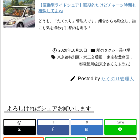
【便乗型ライドシェア】画期的だけどチャージ時間も
確保してよね
どうも、「たくのり」管理人です。組合からも独立し、誰
にも気を遣わずに都内を走る「 ...


2020年10月20日
駅のタクシー乗り場

東京都特別区・武三交通圏
,
東京都豊島区
,
都電荒川線(東京さくらトラム)

Posted by
たくのり管理人
よろしければシェアお願いします
!
0
Send

B!