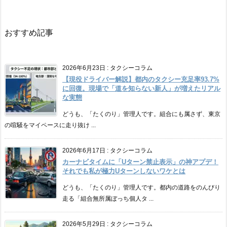
おすすめ記事
2026年6月23日
:
タクシーコラム
【現役ドライバー解説】都内のタクシー充足率93.7%
に回復。現場で「道を知らない新人」が増えたリアル
な実態
どうも、「たくのり」管理人です。組合にも属さず、東京
の喧騒をマイペースに走り抜け ...
2026年6月17日
:
タクシーコラム
カーナビタイムに「Uターン禁止表示」の神アプデ！
それでも私が極力Uターンしないワケとは
どうも、「たくのり」管理人です。都内の道路をのんびり
走る「組合無所属ぼっち個人タ ...
2026年5月29日
:
タクシーコラム