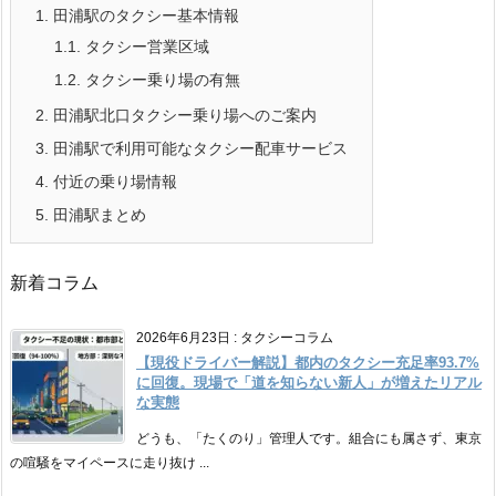
1.
田浦駅のタクシー基本情報
1.1.
タクシー営業区域
1.2.
タクシー乗り場の有無
2.
田浦駅北口タクシー乗り場へのご案内
3.
田浦駅で利用可能なタクシー配車サービス
4.
付近の乗り場情報
5.
田浦駅まとめ
新着コラム
2026年6月23日
:
タクシーコラム
【現役ドライバー解説】都内のタクシー充足率93.7%
に回復。現場で「道を知らない新人」が増えたリアル
な実態
どうも、「たくのり」管理人です。組合にも属さず、東京
の喧騒をマイペースに走り抜け ...