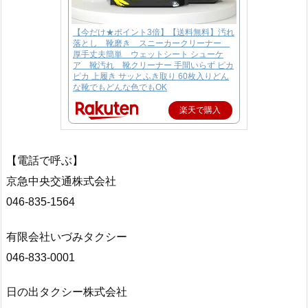
【今だけ★ポイント3倍】【送料無料】汚れ
落とし 靴磨き スニーカークリーナー
厚手丈夫簡単 ウェットシート シューケ
ア 靴汚れ 靴クリーナー 手間いらず ピカ
ピカ 上履き サッとふき取り 60枚入りどん
な靴でもどんな色でもOK
楽天で購入
【電話で呼ぶ】
京急中央交通株式会社
046-835-1564
有限会社いづみタクシー
046-833-0001
日の出タクシー株式会社