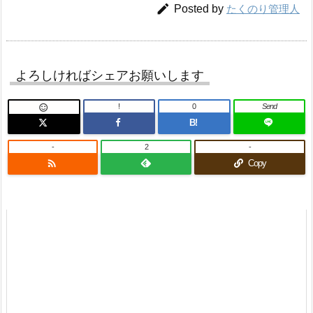

Posted by
たくのり管理人
よろしければシェアお願いします
!
0
Send

B!
-
2
-

Copy