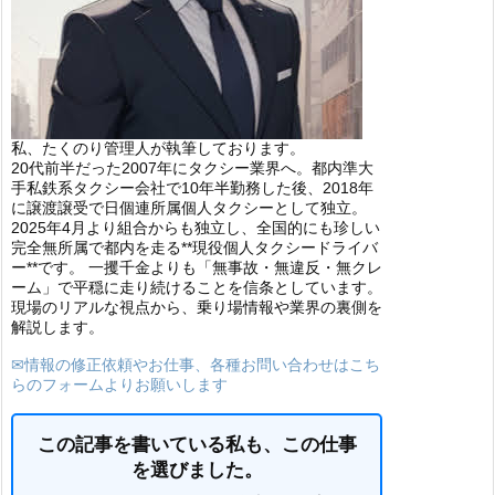
私、たくのり管理人が執筆しております。
20代前半だった2007年にタクシー業界へ。都内準大
手私鉄系タクシー会社で10年半勤務した後、2018年
に譲渡譲受で日個連所属個人タクシーとして独立。
2025年4月より組合からも独立し、全国的にも珍しい
完全無所属で都内を走る**現役個人タクシードライバ
ー**です。 一攫千金よりも「無事故・無違反・無クレ
ーム」で平穏に走り続けることを信条としています。
現場のリアルな視点から、乗り場情報や業界の裏側を
解説します。
✉情報の修正依頼やお仕事、各種お問い合わせはこち
らのフォームよりお願いします
この記事を書いている私も、この仕事
を選びました。