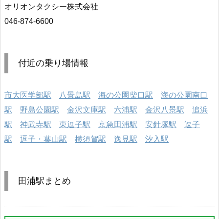
オリオンタクシー株式会社
046-874-6600
付近の乗り場情報
市大医学部駅
八景島駅
海の公園柴口駅
海の公園南口
駅
野島公園駅
金沢文庫駅
六浦駅
金沢八景駅
追浜
駅
神武寺駅
東逗子駅
京急田浦駅
安針塚駅
逗子
駅
逗子・葉山駅
横須賀駅
逸見駅
汐入駅
田浦駅まとめ