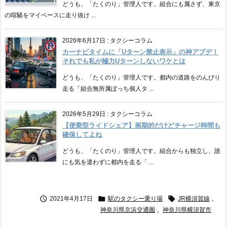
どうも、「たくのり」管理人です。組合にも属さず、東京
の喧騒をマイペースに走り抜け ...
2026年6月17日
:
タクシーコラム
カーナビタイムに「Uターン禁止表示」の神アプデ！
それでも私が極力Uターンしないワケとは
どうも、「たくのり」管理人です。都内の道路をのんびり
走る「組合無所属ぼっち個人タ ...
2026年5月29日
:
タクシーコラム
【便乗型ライドシェア】画期的だけどチャージ時間も
確保してよね
どうも、「たくのり」管理人です。組合からも独立し、誰
にも気を遣わずに都内を走る「 ...



2021年4月17日
駅のタクシー乗り場
JR横須賀線
,
神奈川県京浜交通圏
,
神奈川県横須賀市