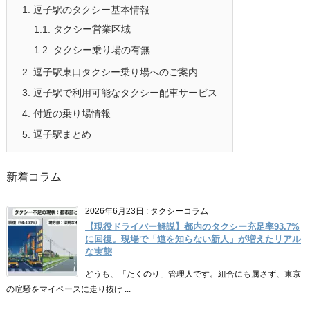
1.
逗子駅のタクシー基本情報
1.1.
タクシー営業区域
1.2.
タクシー乗り場の有無
2.
逗子駅東口タクシー乗り場へのご案内
3.
逗子駅で利用可能なタクシー配車サービス
4.
付近の乗り場情報
5.
逗子駅まとめ
新着コラム
2026年6月23日
:
タクシーコラム
【現役ドライバー解説】都内のタクシー充足率93.7%
に回復。現場で「道を知らない新人」が増えたリアル
な実態
どうも、「たくのり」管理人です。組合にも属さず、東京
の喧騒をマイペースに走り抜け ...