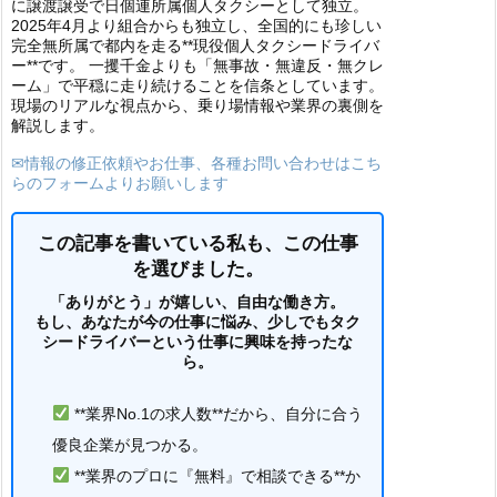
に譲渡譲受で日個連所属個人タクシーとして独立。
2025年4月より組合からも独立し、全国的にも珍しい
完全無所属で都内を走る**現役個人タクシードライバ
ー**です。 一攫千金よりも「無事故・無違反・無クレ
ーム」で平穏に走り続けることを信条としています。
現場のリアルな視点から、乗り場情報や業界の裏側を
解説します。
✉情報の修正依頼やお仕事、各種お問い合わせはこち
らのフォームよりお願いします
この記事を書いている私も、この仕事
を選びました。
「ありがとう」が嬉しい、自由な働き方。
もし、あなたが今の仕事に悩み、少しでもタク
シードライバーという仕事に興味を持ったな
ら。
**業界No.1の求人数**だから、自分に合う
優良企業が見つかる。
**業界のプロに『無料』で相談できる**か