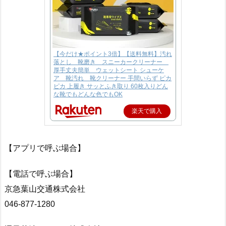
【今だけ★ポイント3倍】【送料無料】汚れ
落とし 靴磨き スニーカークリーナー
厚手丈夫簡単 ウェットシート シューケ
ア 靴汚れ 靴クリーナー 手間いらず ピカ
ピカ 上履き サッとふき取り 60枚入りどん
な靴でもどんな色でもOK
楽天で購入
【アプリで呼ぶ場合】
【電話で呼ぶ場合】
京急葉山交通株式会社
046-877-1280