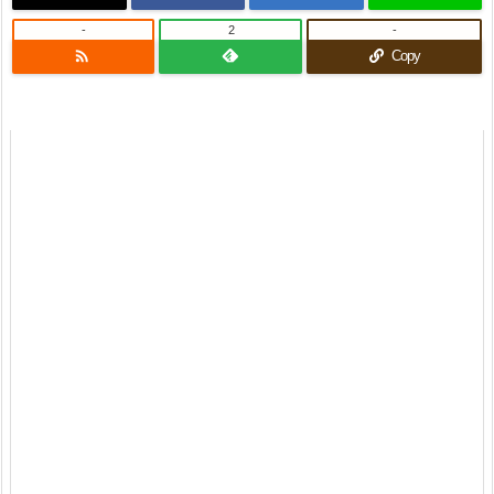
-
2
-

Copy