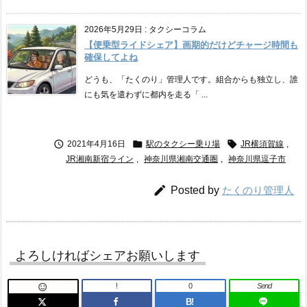
2026年5月29日
:
タクシーコラム
【便乗型ライドシェア】画期的だけどチャージ時間も
確保してよね
どうも、「たくのり」管理人です。組合からも独立し、誰
にも気を遣わずに都内を走る「 ...



2021年4月16日
駅のタクシー乗り場
JR横須賀線
,
JR湘南新宿ライン
,
神奈川県湘南交通圏
,
神奈川県逗子市

Posted by
たくのり管理人
よろしければシェアお願いします
!
0
Send

B!