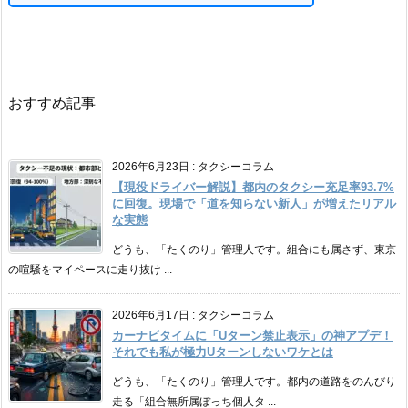
おすすめ記事
2026年6月23日
:
タクシーコラム
【現役ドライバー解説】都内のタクシー充足率93.7%
に回復。現場で「道を知らない新人」が増えたリアル
な実態
どうも、「たくのり」管理人です。組合にも属さず、東京
の喧騒をマイペースに走り抜け ...
2026年6月17日
:
タクシーコラム
カーナビタイムに「Uターン禁止表示」の神アプデ！
それでも私が極力Uターンしないワケとは
どうも、「たくのり」管理人です。都内の道路をのんびり
走る「組合無所属ぼっち個人タ ...