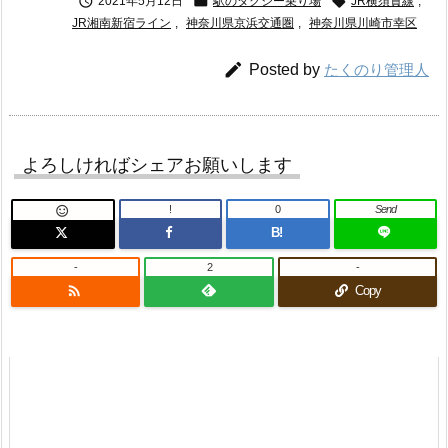



2021年5月12日
駅のタクシー乗り場
JR横須賀線
,
JR湘南新宿ライン
,
神奈川県京浜交通圏
,
神奈川県川崎市幸区

Posted by
たくのり管理人
よろしければシェアお願いします
!
0
Send

B!
-
2
-

Copy