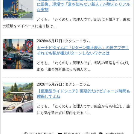
に回復。現場で「道を知らない新人」が増えたリアル
な実態
どうも、「たくのり」管理人です。組合にも属さず、東京
の喧騒をマイペースに走り抜け ...
2026年6月17日
:
タクシーコラム
カーナビタイムに「Uターン禁止表示」の神アプデ！
それでも私が極力Uターンしないワケとは
どうも、「たくのり」管理人です。都内の道路をのんびり
走る「組合無所属ぼっち個人タ ...
2026年5月29日
:
タクシーコラム
【便乗型ライドシェア】画期的だけどチャージ時間も
確保してよね
どうも、「たくのり」管理人です。組合からも独立し、誰
にも気を遣わずに都内を走る「 ...