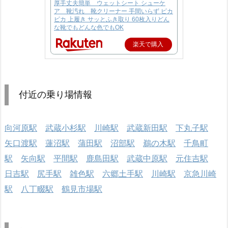
厚手丈夫簡単 ウェットシート シューケ
ア 靴汚れ 靴クリーナー 手間いらず ピカ
ピカ 上履き サッとふき取り 60枚入りどん
な靴でもどんな色でもOK
楽天で購入
付近の乗り場情報
向河原駅
武蔵小杉駅
川崎駅
武蔵新田駅
下丸子駅
矢口渡駅
蓮沼駅
蒲田駅
沼部駅
鵜の木駅
千鳥町
駅
矢向駅
平間駅
鹿島田駅
武蔵中原駅
元住吉駅
日吉駅
尻手駅
雑色駅
六郷土手駅
川崎駅
京急川崎
駅
八丁畷駅
鶴見市場駅