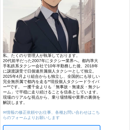
私、たくのり管理人が執筆しております。
20代前半だった2007年にタクシー業界へ。都内準大
手私鉄系タクシー会社で10年半勤務した後、2018年
に譲渡譲受で日個連所属個人タクシーとして独立。
2025年4月より組合からも独立し、全国的にも珍しい
完全無所属で都内を走る**現役個人タクシードライバ
ー**です。 一攫千金よりも「無事故・無違反・無クレ
ーム」で平穏に走り続けることを信条としています。
現場のリアルな視点から、乗り場情報や業界の裏側を
解説します。
✉情報の修正依頼やお仕事、各種お問い合わせはこち
らのフォームよりお願いします