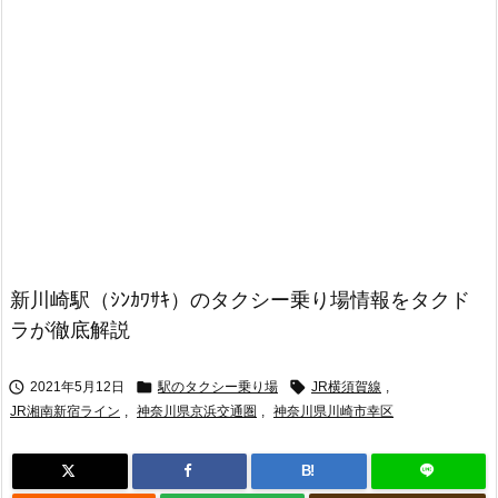
新川崎駅（ｼﾝｶﾜｻｷ）のタクシー乗り場情報をタクド
ラが徹底解説



2021年5月12日
駅のタクシー乗り場
JR横須賀線
,
JR湘南新宿ライン
,
神奈川県京浜交通圏
,
神奈川県川崎市幸区
B!