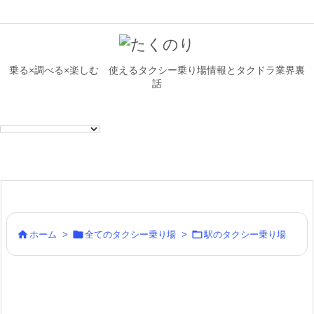
乗る×調べる×楽しむ 使えるタクシー乗り場情報とタクドラ業界裏
話



ホーム
>
全てのタクシー乗り場
>
駅のタクシー乗り場