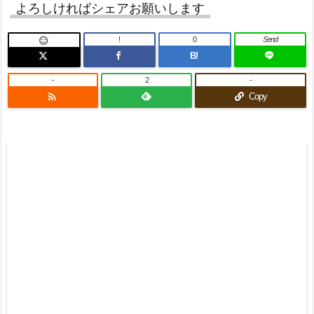
よろしければシェアお願いします
!
0
Send

B!
-
2
-

Copy