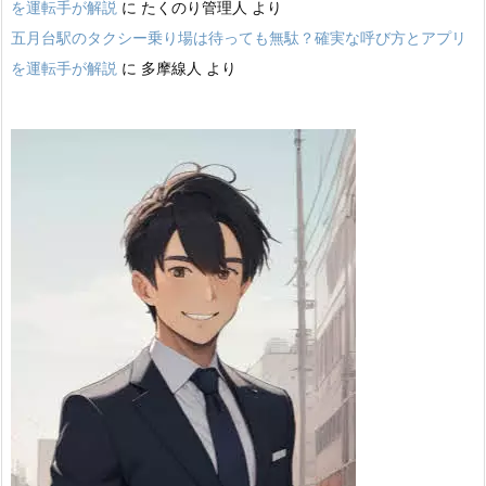
を運転手が解説
に
たくのり管理人
より
五月台駅のタクシー乗り場は待っても無駄？確実な呼び方とアプリ
を運転手が解説
に
多摩線人
より