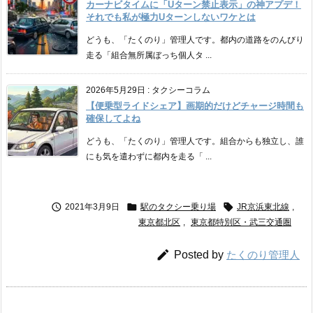
カーナビタイムに「Uターン禁止表示」の神アプデ！
それでも私が極力Uターンしないワケとは
どうも、「たくのり」管理人です。都内の道路をのんびり
走る「組合無所属ぼっち個人タ ...
2026年5月29日
:
タクシーコラム
【便乗型ライドシェア】画期的だけどチャージ時間も
確保してよね
どうも、「たくのり」管理人です。組合からも独立し、誰
にも気を遣わずに都内を走る「 ...



2021年3月9日
駅のタクシー乗り場
JR京浜東北線
,
東京都北区
,
東京都特別区・武三交通圏

Posted by
たくのり管理人