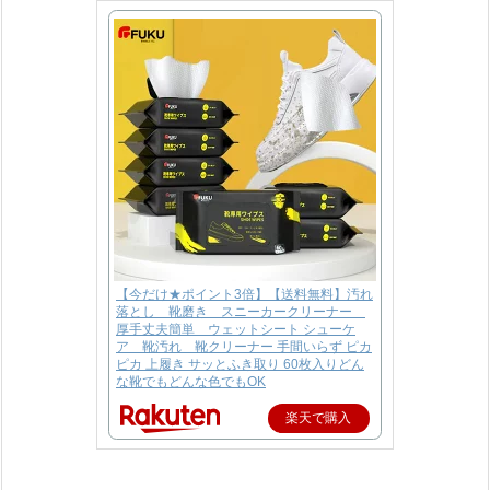
【今だけ★ポイント3倍】【送料無料】汚れ
落とし 靴磨き スニーカークリーナー
厚手丈夫簡単 ウェットシート シューケ
ア 靴汚れ 靴クリーナー 手間いらず ピカ
ピカ 上履き サッとふき取り 60枚入りどん
な靴でもどんな色でもOK
楽天で購入