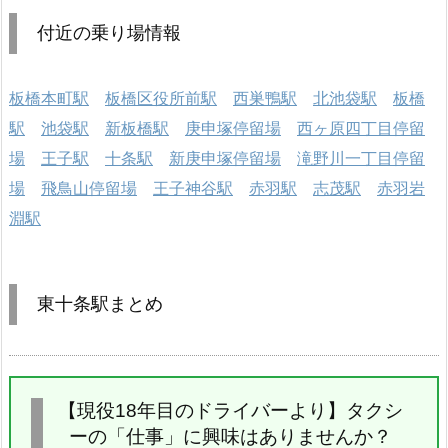
付近の乗り場情報
板橋本町駅
板橋区役所前駅
西巣鴨駅
北池袋駅
板橋
駅
池袋駅
新板橋駅
庚申塚停留場
西ヶ原四丁目停留
場
王子駅
十条駅
新庚申塚停留場
滝野川一丁目停留
場
飛鳥山停留場
王子神谷駅
赤羽駅
志茂駅
赤羽岩
淵駅
東十条駅まとめ
【現役18年目のドライバーより】タクシ
ーの「仕事」に興味はありませんか？