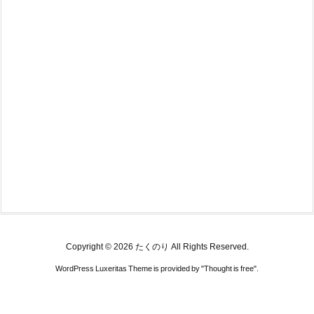
Copyright ©
2026
たくのり
All Rights Reserved.
WordPress Luxeritas Theme is provided by "
Thought is free
".