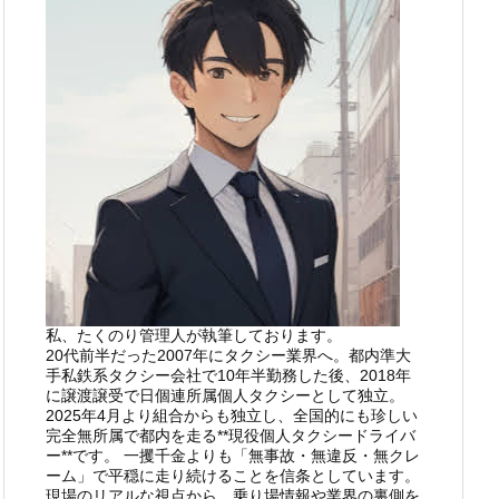
私、たくのり管理人が執筆しております。
20代前半だった2007年にタクシー業界へ。都内準大
手私鉄系タクシー会社で10年半勤務した後、2018年
に譲渡譲受で日個連所属個人タクシーとして独立。
2025年4月より組合からも独立し、全国的にも珍しい
完全無所属で都内を走る**現役個人タクシードライバ
ー**です。 一攫千金よりも「無事故・無違反・無クレ
ーム」で平穏に走り続けることを信条としています。
現場のリアルな視点から、乗り場情報や業界の裏側を