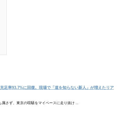
充足率93.7%に回復。現場で「道を知らない新人」が増えたリア
属さず、東京の喧騒をマイペースに走り抜け ...