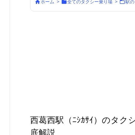



ホーム
>
全てのタクシー乗り場
>
駅の
西葛西駅（ﾆｼｶｻｲ）のタ
底解説