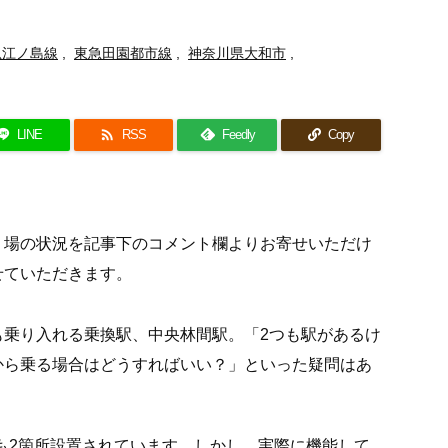
急江ノ島線
,
東急田園都市線
,
神奈川県大和市
,

LINE
RSS
Feedly
Copy
り場の状況を記事下のコメント欄よりお寄せいただけ
せていただきます。
も乗り入れる乗換駅、中央林間駅。「2つも駅があるけ
から乗る場合はどうすればいい？」といった疑問はあ
場も2箇所設置されています。しかし、実際に機能して