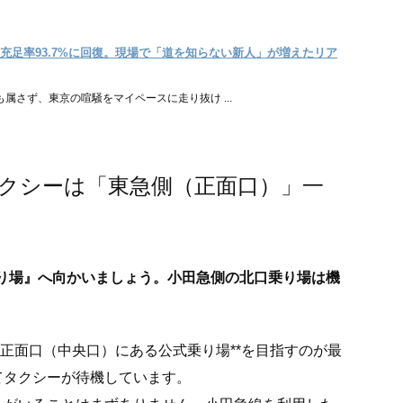
充足率93.7%に回復。現場で「道を知らない新人」が増えたリア
属さず、東京の喧騒をマイペースに走り抜け ...
クシーは「東急側（正面口）」一
り場』へ向かいましょう。小田急側の北口乗り場は機
の正面口（中央口）にある公式乗り場**を目指すのが最
てタクシーが待機しています。