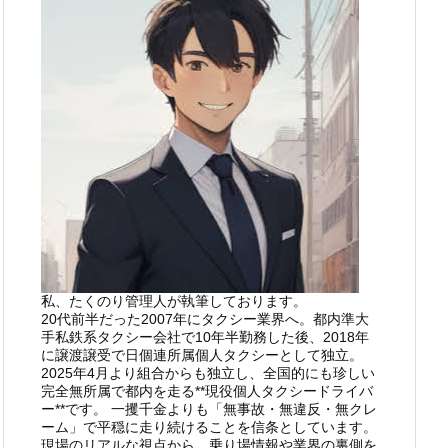
私、たくのり管理人が執筆しております。
20代前半だった2007年にタクシー業界へ。都内準大
手私鉄系タクシー会社で10年半勤務した後、2018年
に譲渡譲受で日個連所属個人タクシーとして独立。
2025年4月より組合からも独立し、全国的にも珍しい
完全無所属で都内を走る**現役個人タクシードライバ
ー**です。 一攫千金よりも「無事故・無違反・無クレ
ーム」で平穏に走り続けることを信条としています。
現場のリアルな視点から、乗り場情報や業界の裏側を