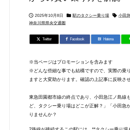



2025年10月8日
駅のタクシー乗り場
小田
神奈川県県央交通圏
Twitter
Facebook
B!
Hatena
※当ページはプロモーションを含みます
※どんな些細な事でも結構ですので、実際の乗
ますと大変助かります。確認の上記事に反映さ
東急田園都市線の終点であり、小田急江ノ島線
ど、タクシー乗り場はどこが正解？」「小田急
りませんか？
2路線が接続するこの駅には、**タクシー乗り