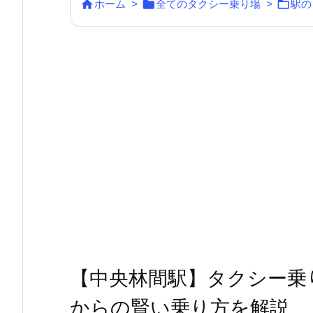



ホーム
>
全てのタクシー乗り場
>
駅の
【中央林間駅】タクシー乗
からの賢い乗り方を解説