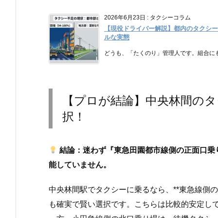
2026年6月23日
:
タクシーコラム
【現役ドライバー解説】都内のタクシー
ルな実態
どうも、「たくのり」管理人です。組合にも
【プロが結論】中央林間のタ
択！
結論：迷わず『東急田園都市線側の正面口乗
能していません。
中央林間駅でタクシーに乗るなら、**東急線側
も確実で賢い選択です。こちらは比較的安定し