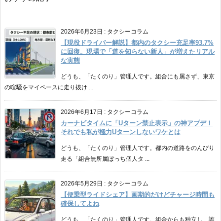
2026年6月23日
:
タクシーコラム
【現役ドライバー解説】都内のタクシー充足率93.7%
に回復。現場で「道を知らない新人」が増えたリアル
な実態
どうも、「たくのり」管理人です。組合にも属さず、東京
の喧騒をマイペースに走り抜け ...
2026年6月17日
:
タクシーコラム
カーナビタイムに「Uターン禁止表示」の神アプデ！
それでも私が極力Uターンしないワケとは
どうも、「たくのり」管理人です。都内の道路をのんびり
走る「組合無所属ぼっち個人タ ...
2026年5月29日
:
タクシーコラム
【便乗型ライドシェア】画期的だけどチャージ時間も
確保してよね
どうも、「たくのり」管理人です。組合からも独立し、誰