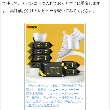
で使えて、カバンに一つ入れておくと本当に重宝します
よ。高評価だらけのレビューを覗いてみてください。
【今だけ★ポイント3倍】【送料無料】汚れ
落とし 靴磨き スニーカークリーナー
厚手丈夫簡単 ウェットシート シューケ
ア 靴汚れ 靴クリーナー 手間いらず ピカ
ピカ 上履き サッとふき取り 60枚入りどん
な靴でもどんな色でもOK