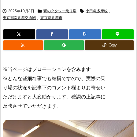



2025年10月8日
駅のタクシー乗り場
小田急多摩線
,
東京都南多摩交通圏
,
東京都多摩市
B!

Copy
※当ページはプロモーションを含みます
※どんな些細な事でも結構ですので、実際の乗
り場の状況を記事下のコメント欄よりお寄せい
ただけますと大変助かります。確認の上記事に
反映させていただきます。