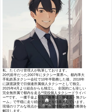
私、たくのり管理人が執筆しております。
20代前半だった2007年にタクシー業界へ。都内準大
手私鉄系タクシー会社で10年半勤務した後、2018年
に譲渡譲受で日個連所属個人タクシーとして独立。
2025年4月より組合からも独立し、全国的にも珍しい
完全無所属で都内を走る**現役個人タクシードライバ
ー**です。 一攫千金よりも「無事故・無違反・無クレ


ーム」で平穏に走り続けることを信条としています。
上へ
ホーム
現場のリアルな視点から、乗り場情報や業界の裏側を
解説します。