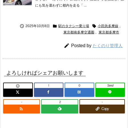
にも気を遣わずに都内を走る「 ...



2025年10月8日
駅のタクシー乗り場
小田急多摩線
,
東京都南多摩交通圏
,
東京都多摩市

Posted by
たくのり管理人
よろしければシェアお願いします
!
0
Send

B!
-
2
-

Copy