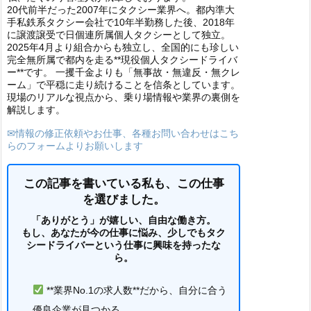
20代前半だった2007年にタクシー業界へ。都内準大
手私鉄系タクシー会社で10年半勤務した後、2018年
に譲渡譲受で日個連所属個人タクシーとして独立。
2025年4月より組合からも独立し、全国的にも珍しい
完全無所属で都内を走る**現役個人タクシードライバ
ー**です。 一攫千金よりも「無事故・無違反・無クレ
ーム」で平穏に走り続けることを信条としています。
現場のリアルな視点から、乗り場情報や業界の裏側を
解説します。
✉情報の修正依頼やお仕事、各種お問い合わせはこち
らのフォームよりお願いします
この記事を書いている私も、この仕事
を選びました。
「ありがとう」が嬉しい、自由な働き方。
もし、あなたが今の仕事に悩み、少しでもタク
シードライバーという仕事に興味を持ったな
ら。
**業界No.1の求人数**だから、自分に合う
優良企業が見つかる。