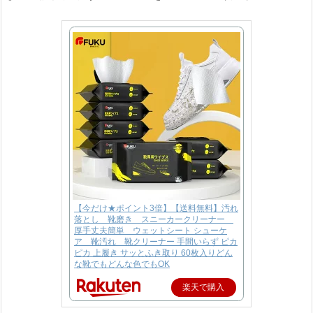
【今だけ★ポイント3倍】【送料無料】汚れ
落とし 靴磨き スニーカークリーナー
厚手丈夫簡単 ウェットシート シューケ
ア 靴汚れ 靴クリーナー 手間いらず ピカ
ピカ 上履き サッとふき取り 60枚入りどん
な靴でもどんな色でもOK
楽天で購入