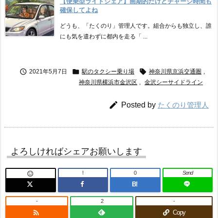
【便乗型ライドシェア】画期的だけどチャージ時間も
確保してよね
どうも、「たくのり」管理人です。組合からも独立し、誰
にも気を遣わずに都内を走る「 ...



2021年5月7日
駅のタクシー乗り場
神奈川県京浜交通圏
,
神奈川県横浜市金沢区
,
金沢シーサイドライン

Posted by
たくのり管理人
よろしければシェアお願いします
!
0
Send

B!
-
2
-

Copy