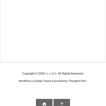
Copyright ©
2026
たくのり
All Rights Reserved.
WordPress Luxeritas Theme is provided by "
Thought is free
".

