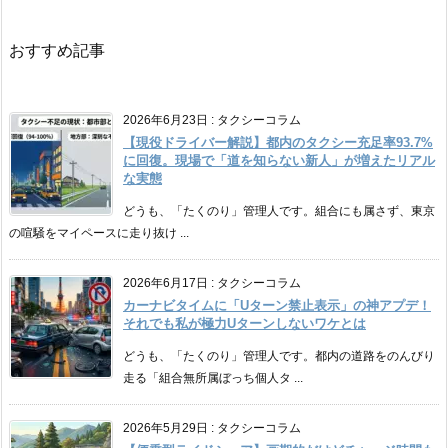
おすすめ記事
2026年6月23日
:
タクシーコラム
【現役ドライバー解説】都内のタクシー充足率93.7%
に回復。現場で「道を知らない新人」が増えたリアル
な実態
どうも、「たくのり」管理人です。組合にも属さず、東京
の喧騒をマイペースに走り抜け ...
2026年6月17日
:
タクシーコラム
カーナビタイムに「Uターン禁止表示」の神アプデ！
それでも私が極力Uターンしないワケとは
どうも、「たくのり」管理人です。都内の道路をのんびり
走る「組合無所属ぼっち個人タ ...
2026年5月29日
:
タクシーコラム