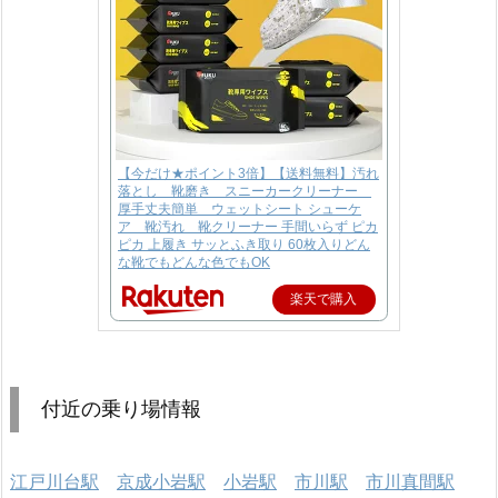
【今だけ★ポイント3倍】【送料無料】汚れ
落とし 靴磨き スニーカークリーナー
厚手丈夫簡単 ウェットシート シューケ
ア 靴汚れ 靴クリーナー 手間いらず ピカ
ピカ 上履き サッとふき取り 60枚入りどん
な靴でもどんな色でもOK
楽天で購入
付近の乗り場情報
江戸川台駅
京成小岩駅
小岩駅
市川駅
市川真間駅