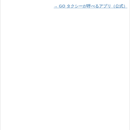
→ GO タクシーが呼べるアプリ（公式）