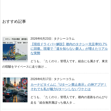
おすすめ記事
2026年6月23日
:
タクシーコラム
【現役ドライバー解説】都内のタクシー充足率93.7%
に回復。現場で「道を知らない新人」が増えたリアル
な実態
どうも、「たくのり」管理人です。組合にも属さず、東京
の喧騒をマイペースに走り抜け ...
2026年6月17日
:
タクシーコラム
カーナビタイムに「Uターン禁止表示」の神アプデ！
それでも私が極力Uターンしないワケとは
どうも、「たくのり」管理人です。都内の道路をのんびり
走る「組合無所属ぼっち個人タ ...