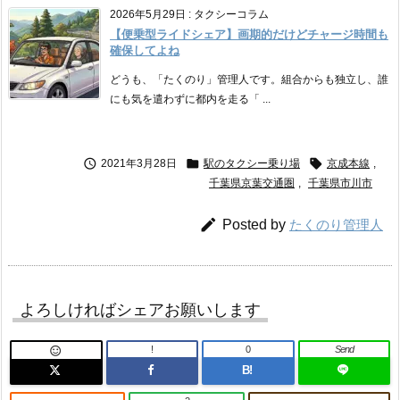
2026年5月29日
:
タクシーコラム
【便乗型ライドシェア】画期的だけどチャージ時間も
確保してよね
どうも、「たくのり」管理人です。組合からも独立し、誰
にも気を遣わずに都内を走る「 ...



2021年3月28日
駅のタクシー乗り場
京成本線
,
千葉県京葉交通圏
,
千葉県市川市

Posted by
たくのり管理人
よろしければシェアお願いします
!
0
Send

B!