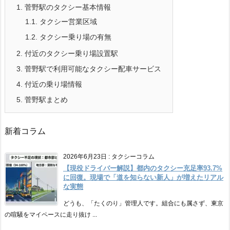
1.
菅野駅のタクシー基本情報
1.1.
タクシー営業区域
1.2.
タクシー乗り場の有無
2.
付近のタクシー乗り場設置駅
3.
菅野駅で利用可能なタクシー配車サービス
4.
付近の乗り場情報
5.
菅野駅まとめ
新着コラム
2026年6月23日
:
タクシーコラム
【現役ドライバー解説】都内のタクシー充足率93.7%
に回復。現場で「道を知らない新人」が増えたリアル
な実態
どうも、「たくのり」管理人です。組合にも属さず、東京
の喧騒をマイペースに走り抜け ...