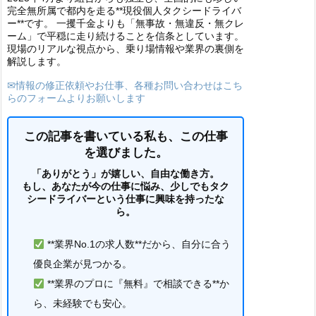
完全無所属で都内を走る**現役個人タクシードライバ
ー**です。 一攫千金よりも「無事故・無違反・無クレ
ーム」で平穏に走り続けることを信条としています。
現場のリアルな視点から、乗り場情報や業界の裏側を
解説します。
✉情報の修正依頼やお仕事、各種お問い合わせはこち
らのフォームよりお願いします
この記事を書いている私も、この仕事
を選びました。
「ありがとう」が嬉しい、自由な働き方。
もし、あなたが今の仕事に悩み、少しでもタク
シードライバーという仕事に興味を持ったな
ら。
**業界No.1の求人数**だから、自分に合う
優良企業が見つかる。
**業界のプロに『無料』で相談できる**か
ら、未経験でも安心。