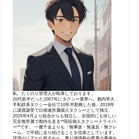
私、たくのり管理人が執筆しております。
20代前半だった2007年にタクシー業界へ。都内準大
手私鉄系タクシー会社で10年半勤務した後、2018年
に譲渡譲受で日個連所属個人タクシーとして独立。
2025年4月より組合からも独立し、全国的にも珍しい
完全無所属で都内を走る**現役個人タクシードライバ
ー**です。 一攫千金よりも「無事故・無違反・無クレ
ーム」で平穏に走り続けることを信条としています。
現場のリアルな視点から、乗り場情報や業界の裏側を