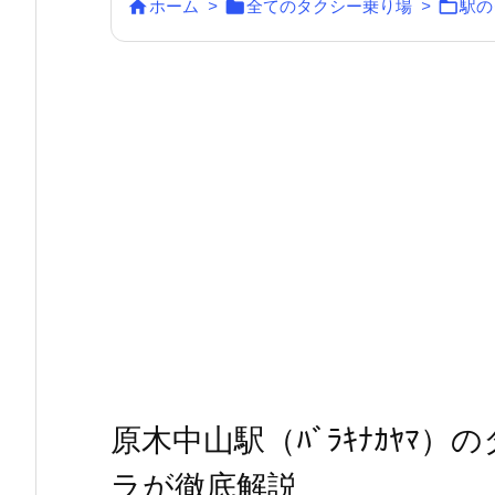



ホーム
>
全てのタクシー乗り場
>
駅の
原木中山駅（ﾊﾞﾗｷﾅｶﾔﾏ
ラが徹底解説