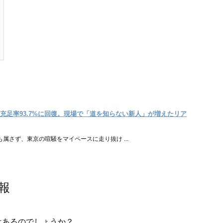
充足率93.7%に回復。現場で「道を知らない新人」が増えたリア
属さず、東京の喧騒をマイペースに走り抜け ...
報
はあるのでしょうか？