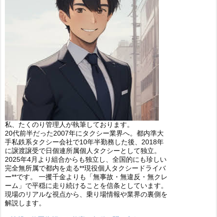
私、たくのり管理人が執筆しております。
20代前半だった2007年にタクシー業界へ。都内準大
手私鉄系タクシー会社で10年半勤務した後、2018年
に譲渡譲受で日個連所属個人タクシーとして独立。
2025年4月より組合からも独立し、全国的にも珍しい
完全無所属で都内を走る**現役個人タクシードライバ
ー**です。 一攫千金よりも「無事故・無違反・無クレ
ーム」で平穏に走り続けることを信条としています。
現場のリアルな視点から、乗り場情報や業界の裏側を
解説します。