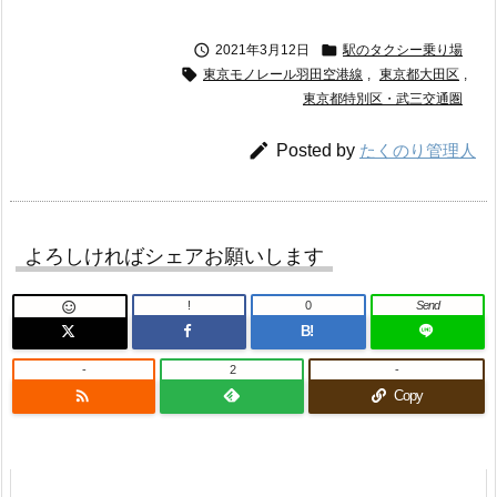


2021年3月12日
駅のタクシー乗り場

東京モノレール羽田空港線
,
東京都大田区
,
東京都特別区・武三交通圏

Posted by
たくのり管理人
よろしければシェアお願いします
!
0
Send

B!
-
2
-

Copy