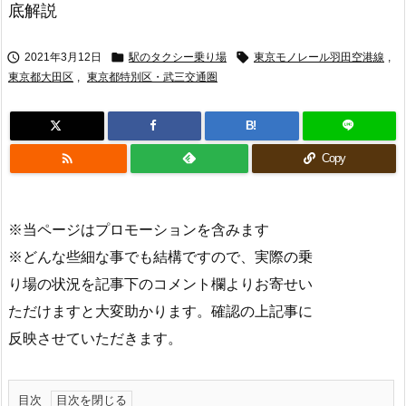
底解説



2021年3月12日
駅のタクシー乗り場
東京モノレール羽田空港線
,
東京都大田区
,
東京都特別区・武三交通圏
B!

Copy
※当ページはプロモーションを含みます
※どんな些細な事でも結構ですので、実際の乗
り場の状況を記事下のコメント欄よりお寄せい
ただけますと大変助かります。確認の上記事に
反映させていただきます。
目次