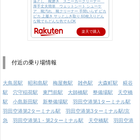
落とし 靴磨き スニーカークリーナー
厚手丈夫簡単 ウェットシート シューケ
ア 靴汚れ 靴クリーナー 手間いらず ピカ
ピカ 上履き サッとふき取り 60枚入りどん
な靴でもどんな色でもOK
楽天で購入
付近の乗り場情報
大鳥居駅
昭和島駅
梅屋敷駅
雑色駅
大森町駅
糀谷
駅
穴守稲荷駅
東門前駅
大師橋駅
整備場駅
天空橋
駅
小島新田駅
新整備場駅
羽田空港第1ターミナル駅
羽田空港第2ターミナル駅
羽田空港第3ターミナル駅/京
急
羽田空港第1・第2ターミナル駅
天空橋駅
羽田空港