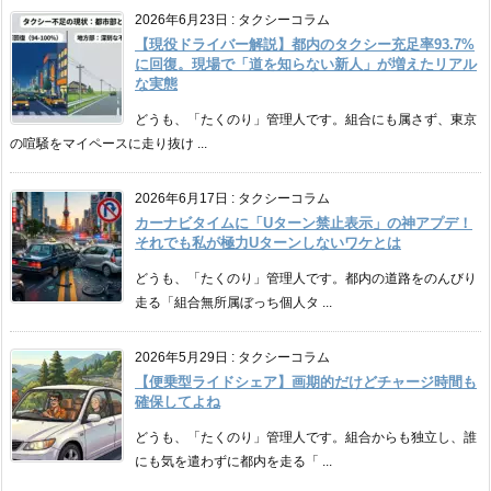
2026年6月23日
:
タクシーコラム
【現役ドライバー解説】都内のタクシー充足率93.7%
に回復。現場で「道を知らない新人」が増えたリアル
な実態
どうも、「たくのり」管理人です。組合にも属さず、東京
の喧騒をマイペースに走り抜け ...
2026年6月17日
:
タクシーコラム
カーナビタイムに「Uターン禁止表示」の神アプデ！
それでも私が極力Uターンしないワケとは
どうも、「たくのり」管理人です。都内の道路をのんびり
走る「組合無所属ぼっち個人タ ...
2026年5月29日
:
タクシーコラム
【便乗型ライドシェア】画期的だけどチャージ時間も
確保してよね
どうも、「たくのり」管理人です。組合からも独立し、誰
にも気を遣わずに都内を走る「 ...