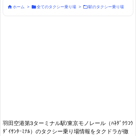



ホーム
>
全てのタクシー乗り場
>
駅のタクシー乗り場
羽田空港第3ターミナル駅/東京モノレール（ﾊﾈﾀﾞｸｳｺｳ
ﾀﾞｲｻﾝﾀｰﾐﾅﾙ）のタクシー乗り場情報をタクドラが徹