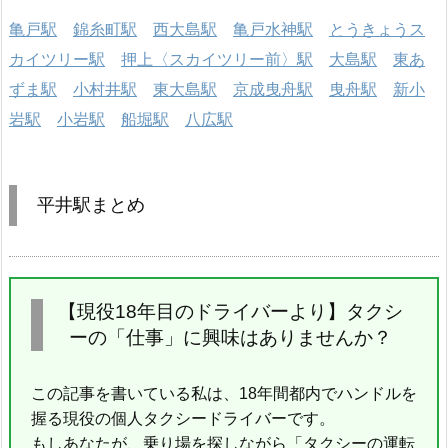
亀戸駅
錦糸町駅
西大島駅
亀戸水神駅
とうきょうス
カイツリー駅
押上〈スカイツリー前〉駅
大島駅
東あ
ずま駅
小村井駅
東大島駅
京成曳舟駅
曳舟駅
新小
岩駅
小岩駅
船堀駅
八広駅
平井駅まとめ
【現役18年目のドライバーより】タクシ
ーの「仕事」に興味はありませんか？
この記事を書いている私は、18年間都内でハンドルを
握る現役の個人タクシードライバーです。
もしあなたが、乗り場を探しながら「タクシーの運転