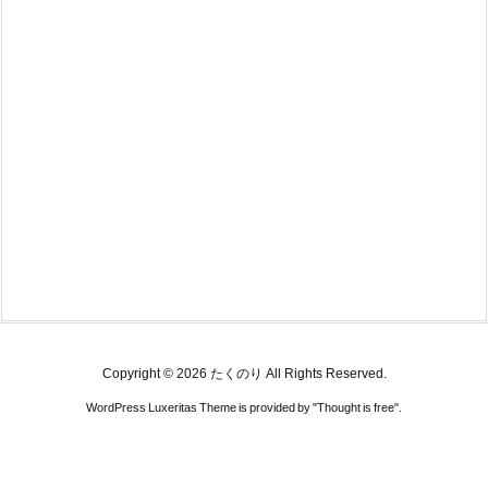
Copyright ©
2026
たくのり
All Rights Reserved.
WordPress Luxeritas Theme is provided by "
Thought is free
".