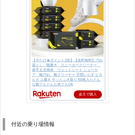
【今だけ★ポイント3倍】【送料無料】汚れ
落とし 靴磨き スニーカークリーナー
厚手丈夫簡単 ウェットシート シューケ
ア 靴汚れ 靴クリーナー 手間いらず ピカ
ピカ 上履き サッとふき取り 60枚入りどん
な靴でもどんな色でもOK
楽天で購入
付近の乗り場情報