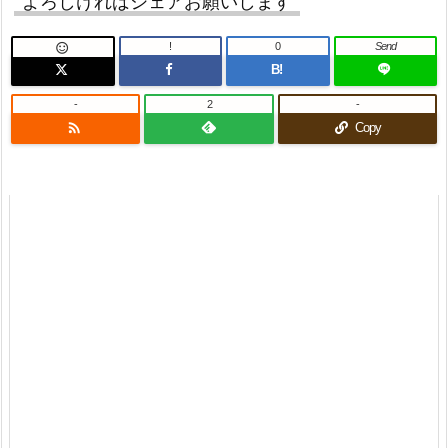
よろしければシェアお願いします
!
0
Send

B!
-
2
-

Copy