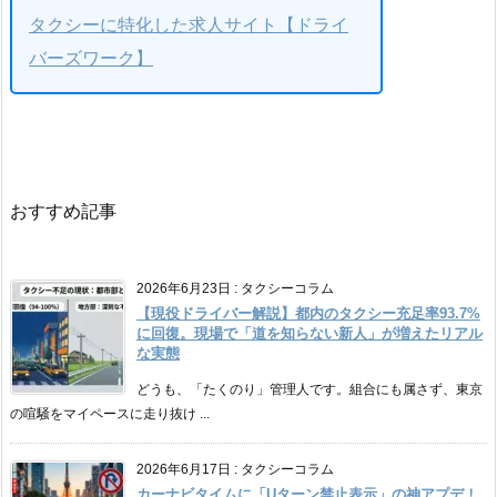
タクシーに特化した求人サイト【ドライ
バーズワーク】
おすすめ記事
2026年6月23日
:
タクシーコラム
【現役ドライバー解説】都内のタクシー充足率93.7%
に回復。現場で「道を知らない新人」が増えたリアル
な実態
どうも、「たくのり」管理人です。組合にも属さず、東京
の喧騒をマイペースに走り抜け ...
2026年6月17日
:
タクシーコラム
カーナビタイムに「Uターン禁止表示」の神アプデ！