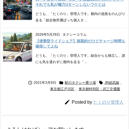
それでも私が極力Uターンしないワケとは
どうも、「たくのり」管理人です。都内の道路をのんびり
走る「組合無所属ぼっち個人タ ...
2026年5月29日
:
タクシーコラム
【便乗型ライドシェア】画期的だけどチャージ時間も
確保してよね
どうも、「たくのり」管理人です。組合からも独立し、誰
にも気を遣わずに都内を走る「 ...



2021年3月9日
駅のタクシー乗り場
JR総武線
,
東京都江戸川区
,
東京都特別区・武三交通圏

Posted by
たくのり管理人