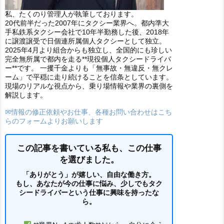
私、たくのり管理人が執筆しております。
20代前半だった2007年にタクシー業界へ。都内準大
手私鉄系タクシー会社で10年半勤務した後、2018年
に譲渡譲受で日個連所属個人タクシーとして独立。
2025年4月より組合からも独立し、全国的にも珍しい
完全無所属で都内を走る**現役個人タクシードライバ
ー**です。 一攫千金よりも「無事故・無違反・無クレ
ーム」で平穏に走り続けることを信条としています。
現場のリアルな視点から、乗り場情報や業界の裏側を
解説します。
✉情報の修正依頼やお仕事、各種お問い合わせはこち
らのフォームよりお願いします
この記事を書いている私も、この仕事
を選びました。
「ありがとう」が嬉しい、自由な働き方。
もし、あなたが今の仕事に悩み、少しでもタク
シードライバーという仕事に興味を持ったな
ら。