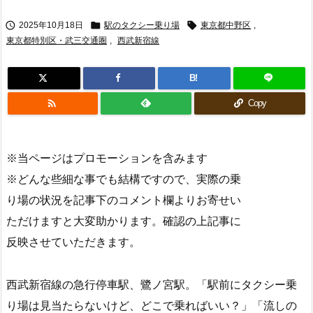



2025年10月18日
駅のタクシー乗り場
東京都中野区
,
東京都特別区・武三交通圏
,
西武新宿線
B!

Copy
※当ページはプロモーションを含みます
※どんな些細な事でも結構ですので、実際の乗
り場の状況を記事下のコメント欄よりお寄せい
ただけますと大変助かります。確認の上記事に
反映させていただきます。
西武新宿線の急行停車駅、鷺ノ宮駅。「駅前にタクシー乗
り場は見当たらないけど、どこで乗ればいい？」「流しの