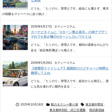
な実態
どうも、「たくのり」管理人です。組合にも属さず、東京
の喧騒をマイペースに走り抜け ...
2026年6月17日
:
タクシーコラム
カーナビタイムに「Uターン禁止表示」の神アプデ！
それでも私が極力Uターンしないワケとは
どうも、「たくのり」管理人です。都内の道路をのんびり
走る「組合無所属ぼっち個人タ ...
2026年5月29日
:
タクシーコラム
【便乗型ライドシェア】画期的だけどチャージ時間も
確保してよね
どうも、「たくのり」管理人です。組合からも独立し、誰
にも気を遣わずに都内を走る「 ...



2025年10月18日
駅のタクシー乗り場
東京都中野区
,
東京都特別区・武三交通圏
,
西武新宿線