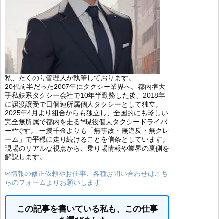
私、たくのり管理人が執筆しております。
20代前半だった2007年にタクシー業界へ。都内準大
手私鉄系タクシー会社で10年半勤務した後、2018年
に譲渡譲受で日個連所属個人タクシーとして独立。
2025年4月より組合からも独立し、全国的にも珍しい
完全無所属で都内を走る**現役個人タクシードライバ
ー**です。 一攫千金よりも「無事故・無違反・無クレ
ーム」で平穏に走り続けることを信条としています。
現場のリアルな視点から、乗り場情報や業界の裏側を
解説します。
✉情報の修正依頼やお仕事、各種お問い合わせはこち
らのフォームよりお願いします
この記事を書いている私も、この仕事