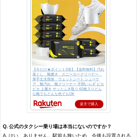
【今だけ★ポイント3倍】【送料無料】汚れ
落とし 靴磨き スニーカークリーナー
厚手丈夫簡単 ウェットシート シューケ
ア 靴汚れ 靴クリーナー 手間いらず ピカ
ピカ 上履き サッとふき取り 60枚入りどん
な靴でもどんな色でもOK
楽天で購入
Q. 公式のタクシー乗り場は本当にないのですか？
A. はい、ありません。駅前も狭いため、今後も設置される