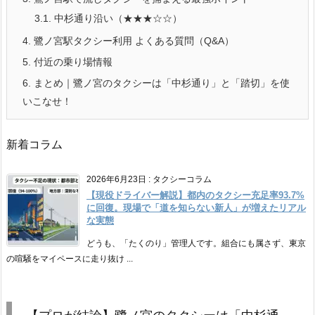
3.1.
中杉通り沿い（★★★☆☆）
4.
鷺ノ宮駅タクシー利用 よくある質問（Q&A）
5.
付近の乗り場情報
6.
まとめ｜鷺ノ宮のタクシーは「中杉通り」と「踏切」を使
いこなせ！
新着コラム
2026年6月23日
:
タクシーコラム
【現役ドライバー解説】都内のタクシー充足率93.7%
に回復。現場で「道を知らない新人」が増えたリアル
な実態
どうも、「たくのり」管理人です。組合にも属さず、東京
の喧騒をマイペースに走り抜け ...