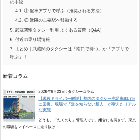
の手段
4.1.
① 配車アプリで呼ぶ（推奨される方法）
4.2.
② 近隣の主要駅へ移動する
5.
武蔵関駅タクシー利用 よくある質問（Q&A）
6.
付近の乗り場情報
7.
まとめ｜武蔵関のタクシーは「南口で待つ」か「アプリで
呼ぶ」！
新着コラム
2026年6月23日
:
タクシーコラム
【現役ドライバー解説】都内のタクシー充足率93.7%
に回復。現場で「道を知らない新人」が増えたリアル
な実態
どうも、「たくのり」管理人です。組合にも属さず、東京
の喧騒をマイペースに走り抜け ...