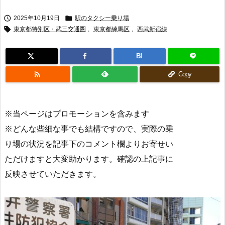


2025年10月19日
駅のタクシー乗り場

東京都特別区・武三交通圏
,
東京都練馬区
,
西武新宿線
B!

Copy
※当ページはプロモーションを含みます
※どんな些細な事でも結構ですので、実際の乗
り場の状況を記事下のコメント欄よりお寄せい
ただけますと大変助かります。確認の上記事に
反映させていただきます。