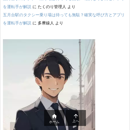
を運転手が解説
に
たくのり管理人
より
五月台駅のタクシー乗り場は待っても無駄？確実な呼び方とアプリ
を運転手が解説
に
多摩線人
より


上へ
ホーム