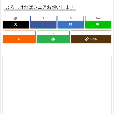
よろしければシェアお願いします
!
0
Send

B!
-
2
-

Copy