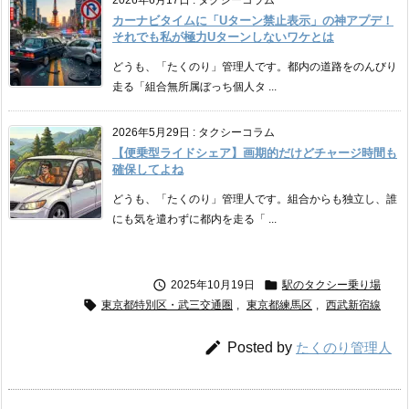
2026年6月17日
:
タクシーコラム
カーナビタイムに「Uターン禁止表示」の神アプデ！
それでも私が極力Uターンしないワケとは
どうも、「たくのり」管理人です。都内の道路をのんびり
走る「組合無所属ぼっち個人タ ...
2026年5月29日
:
タクシーコラム
【便乗型ライドシェア】画期的だけどチャージ時間も
確保してよね
どうも、「たくのり」管理人です。組合からも独立し、誰
にも気を遣わずに都内を走る「 ...


2025年10月19日
駅のタクシー乗り場

東京都特別区・武三交通圏
,
東京都練馬区
,
西武新宿線

Posted by
たくのり管理人