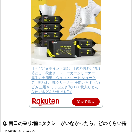
【今だけ★ポイント3倍】【送料無料】汚れ
落とし 靴磨き スニーカークリーナー
厚手丈夫簡単 ウェットシート シューケ
ア 靴汚れ 靴クリーナー 手間いらず ピカ
ピカ 上履き サッとふき取り 60枚入りどん
な靴でもどんな色でもOK
楽天で購入
Q. 南口の乗り場にタクシーがいなかったら、どのくらい待