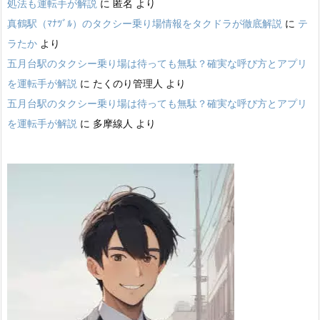
処法も運転手が解説
に
匿名
より
真鶴駅（ﾏﾅﾂﾞﾙ）のタクシー乗り場情報をタクドラが徹底解説
に
テ
ラたか
より
五月台駅のタクシー乗り場は待っても無駄？確実な呼び方とアプリ
を運転手が解説
に
たくのり管理人
より
五月台駅のタクシー乗り場は待っても無駄？確実な呼び方とアプリ
を運転手が解説
に
多摩線人
より