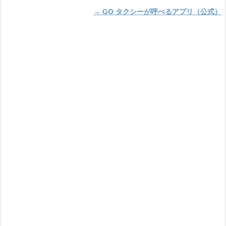
→ GO タクシーが呼べるアプリ（公式）