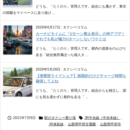
どうも、「たくのり」管理人です。組合にも属さず、東京
の喧騒をマイペースに走り抜け ...
2026年6月17日
:
タクシーコラム
カーナビタイムに「Uターン禁止表示」の神アプデ！
それでも私が極力Uターンしないワケとは
どうも、「たくのり」管理人です。都内の道路をのんびり
走る「組合無所属ぼっち個人タ ...
2026年5月29日
:
タクシーコラム
【便乗型ライドシェア】画期的だけどチャージ時間も
確保してよね
どうも、「たくのり」管理人です。組合からも独立し、誰
にも気を遣わずに都内を走る「 ...



2021年7月9日
駅のタクシー乗り場
JR中央線（中央本線）
,
JR身延線
,
山梨県甲府交通圏
,
山梨県甲府市