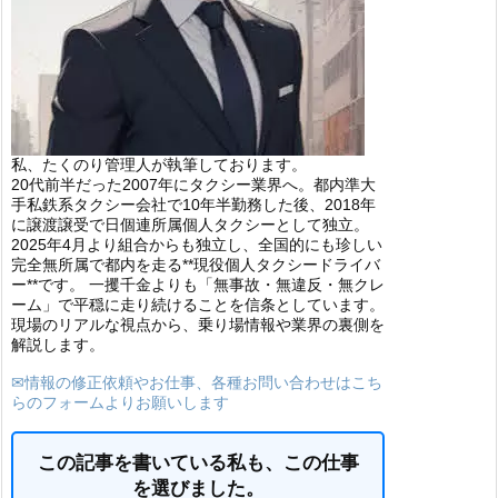
私、たくのり管理人が執筆しております。
20代前半だった2007年にタクシー業界へ。都内準大
手私鉄系タクシー会社で10年半勤務した後、2018年
に譲渡譲受で日個連所属個人タクシーとして独立。
2025年4月より組合からも独立し、全国的にも珍しい
完全無所属で都内を走る**現役個人タクシードライバ
ー**です。 一攫千金よりも「無事故・無違反・無クレ
ーム」で平穏に走り続けることを信条としています。
現場のリアルな視点から、乗り場情報や業界の裏側を
解説します。
✉情報の修正依頼やお仕事、各種お問い合わせはこち
らのフォームよりお願いします
この記事を書いている私も、この仕事
を選びました。