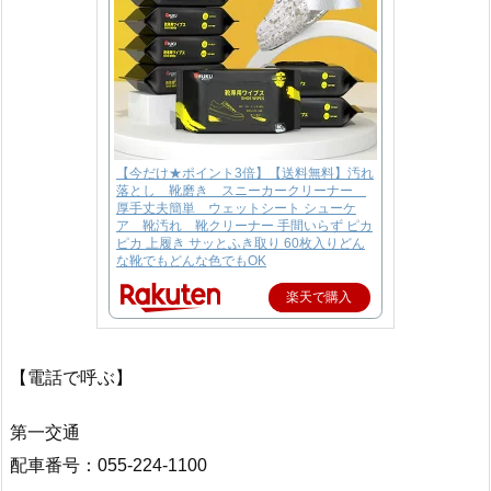
【今だけ★ポイント3倍】【送料無料】汚れ
落とし 靴磨き スニーカークリーナー
厚手丈夫簡単 ウェットシート シューケ
ア 靴汚れ 靴クリーナー 手間いらず ピカ
ピカ 上履き サッとふき取り 60枚入りどん
な靴でもどんな色でもOK
楽天で購入
【電話で呼ぶ】
第一交通
配車番号：055-224-1100