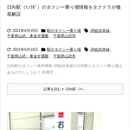
日向駅（ﾋｭｳｶﾞ）のタクシー乗り場情報をタクドラが徹
底解説



2021年6月10日
駅のタクシー乗り場
JR総武本線
,
千葉県山武・東金交通圏
,
千葉県山武市



2021年6月10日
駅のタクシー乗り場
JR総武本線
,
千葉県山武・東金交通圏
,
千葉県山武市
日向駅のタクシー基本情報 JR総武本線の日向駅にタクシー乗り場は
あるのでしょうか？ 利用可 ...
記事を読む
日向駅（ﾋｭ ...