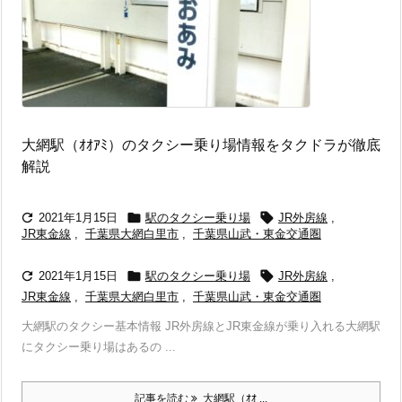
大網駅（ｵｵｱﾐ）のタクシー乗り場情報をタクドラが徹底
解説



2021年1月15日
駅のタクシー乗り場
JR外房線
,
JR東金線
,
千葉県大網白里市
,
千葉県山武・東金交通圏



2021年1月15日
駅のタクシー乗り場
JR外房線
,
JR東金線
,
千葉県大網白里市
,
千葉県山武・東金交通圏
大網駅のタクシー基本情報 JR外房線とJR東金線が乗り入れる大網駅
にタクシー乗り場はあるの ...
記事を読む
大網駅（ｵｵ ...