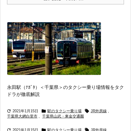
永田駅（ﾅｶﾞﾀ）＜千葉県＞のタクシー乗り場情報をタク
ドラが徹底解説



2021年1月15日
駅のタクシー乗り場
JR外房線
,
千葉県大網白里市
,
千葉県山武・東金交通圏



2021年1月15日
駅のタクシー乗り場
JR外房線
,