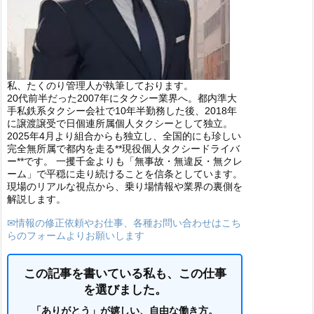
私、たくのり管理人が執筆しております。
20代前半だった2007年にタクシー業界へ。都内準大
手私鉄系タクシー会社で10年半勤務した後、2018年
に譲渡譲受で日個連所属個人タクシーとして独立。
2025年4月より組合からも独立し、全国的にも珍しい
完全無所属で都内を走る**現役個人タクシードライバ
ー**です。 一攫千金よりも「無事故・無違反・無クレ
ーム」で平穏に走り続けることを信条としています。
現場のリアルな視点から、乗り場情報や業界の裏側を
解説します。
✉情報の修正依頼やお仕事、各種お問い合わせはこち
らのフォームよりお願いします
この記事を書いている私も、この仕事
を選びました。
「ありがとう」が嬉しい、自由な働き方。