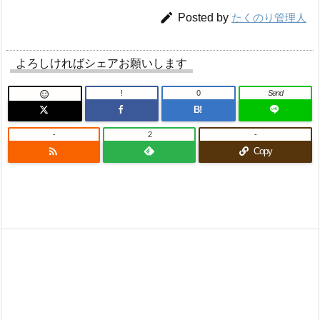

Posted by
たくのり管理人
よろしければシェアお願いします
!
0
Send

B!
-
2
-

Copy