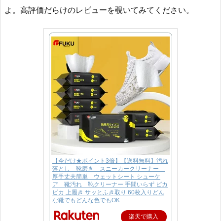
よ。高評価だらけのレビューを覗いてみてください。
【今だけ★ポイント3倍】【送料無料】汚れ
落とし 靴磨き スニーカークリーナー
厚手丈夫簡単 ウェットシート シューケ
ア 靴汚れ 靴クリーナー 手間いらず ピカ
ピカ 上履き サッとふき取り 60枚入りどん
な靴でもどんな色でもOK
楽天で購入