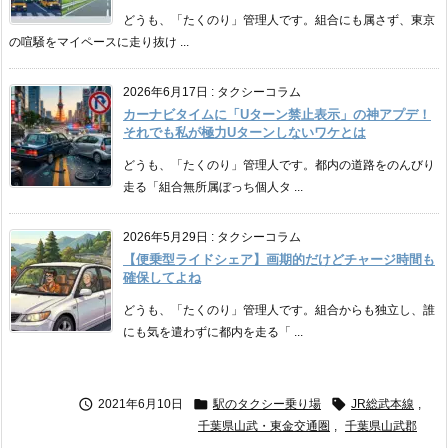
どうも、「たくのり」管理人です。組合にも属さず、東京
の喧騒をマイペースに走り抜け ...
2026年6月17日
:
タクシーコラム
カーナビタイムに「Uターン禁止表示」の神アプデ！
それでも私が極力Uターンしないワケとは
どうも、「たくのり」管理人です。都内の道路をのんびり
走る「組合無所属ぼっち個人タ ...
2026年5月29日
:
タクシーコラム
【便乗型ライドシェア】画期的だけどチャージ時間も
確保してよね
どうも、「たくのり」管理人です。組合からも独立し、誰
にも気を遣わずに都内を走る「 ...



2021年6月10日
駅のタクシー乗り場
JR総武本線
,
千葉県山武・東金交通圏
,
千葉県山武郡