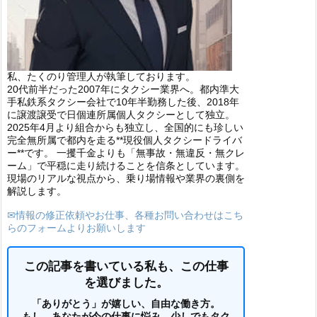
私、たくのり管理人が執筆しております。
20代前半だった2007年にタクシー業界へ。都内準大
手私鉄系タクシー会社で10年半勤務した後、2018年
に譲渡譲受で日個連所属個人タクシーとして独立。
2025年4月より組合からも独立し、全国的にも珍しい
完全無所属で都内を走る**現役個人タクシードライバ
ー**です。 一攫千金よりも「無事故・無違反・無クレ
ーム」で平穏に走り続けることを信条としています。
現場のリアルな視点から、乗り場情報や業界の裏側を
解説します。
✉情報の修正依頼やお仕事、各種お問い合わせはこち
らのフォームよりお願いします
この記事を書いている私も、この仕事
を選びました。
「ありがとう」が嬉しい、自由な働き方。
もし、あなたが今の仕事に悩み、少しでもタク