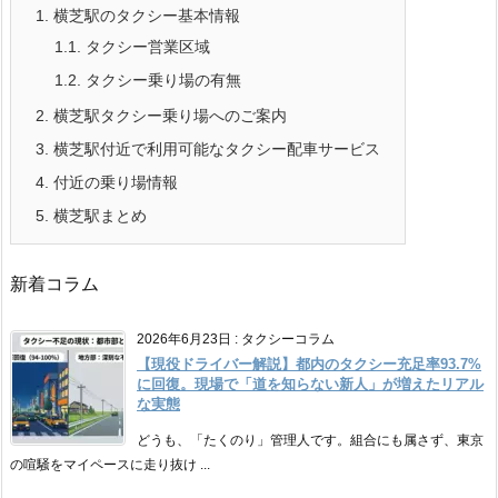
1.
横芝駅のタクシー基本情報
1.1.
タクシー営業区域
1.2.
タクシー乗り場の有無
2.
横芝駅タクシー乗り場へのご案内
3.
横芝駅付近で利用可能なタクシー配車サービス
4.
付近の乗り場情報
5.
横芝駅まとめ
新着コラム
2026年6月23日
:
タクシーコラム
【現役ドライバー解説】都内のタクシー充足率93.7%
に回復。現場で「道を知らない新人」が増えたリアル
な実態
どうも、「たくのり」管理人です。組合にも属さず、東京
の喧騒をマイペースに走り抜け ...