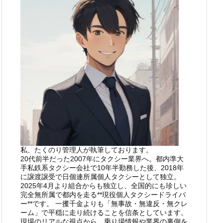
私、たくのり管理人が執筆しております。
20代前半だった2007年にタクシー業界へ。都内準大
手私鉄系タクシー会社で10年半勤務した後、2018年
に譲渡譲受で日個連所属個人タクシーとして独立。
2025年4月より組合からも独立し、全国的にも珍しい
完全無所属で都内を走る**現役個人タクシードライバ
ー**です。 一攫千金よりも「無事故・無違反・無クレ
ーム」で平穏に走り続けることを信条としています。
現場のリアルな視点から、乗り場情報や業界の裏側を