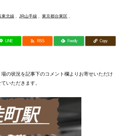
浜東北線
,
JR山手線
,
東京都台東区
,

LINE
RSS
Feedly
Copy
り場の状況を記事下のコメント欄よりお寄せいただけ
せていただきます。