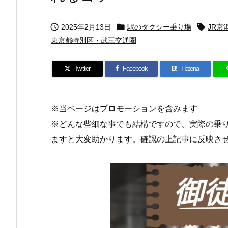



2025年2月13日
駅のタクシー乗り場
JR京
東京都特別区・武三交通圏
Twitter
Facebook
B!
Hatena
※当ページはプロモーションを含みます
※どんな些細な事でも結構ですので、実際の乗
ますと大変助かります。確認の上記事に反映さ