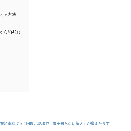
える方法
から約4分）
充足率93.7%に回復。現場で「道を知らない新人」が増えたリア