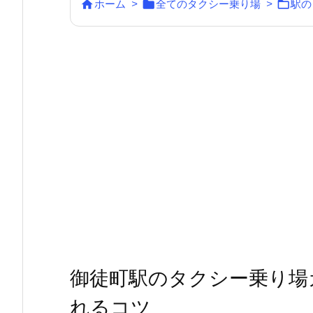



ホーム
>
全てのタクシー乗り場
>
駅の
御徒町駅のタクシー乗り場
れるコツ