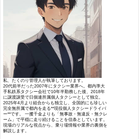
私、たくのり管理人が執筆しております。
20代前半だった2007年にタクシー業界へ。都内準大
手私鉄系タクシー会社で10年半勤務した後、2018年
に譲渡譲受で日個連所属個人タクシーとして独立。
2025年4月より組合からも独立し、全国的にも珍しい
完全無所属で都内を走る**現役個人タクシードライバ
ー**です。 一攫千金よりも「無事故・無違反・無クレ
ーム」で平穏に走り続けることを信条としています。
現場のリアルな視点から、乗り場情報や業界の裏側を
解説します。