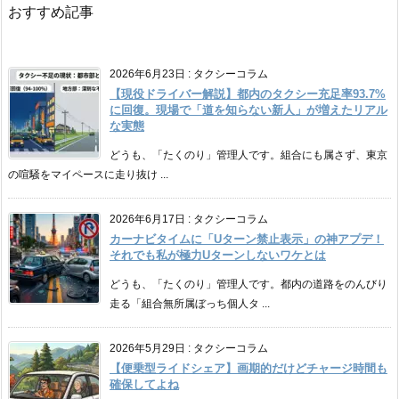
おすすめ記事
2026年6月23日
:
タクシーコラム
【現役ドライバー解説】都内のタクシー充足率93.7%
に回復。現場で「道を知らない新人」が増えたリアル
な実態
どうも、「たくのり」管理人です。組合にも属さず、東京
の喧騒をマイペースに走り抜け ...
2026年6月17日
:
タクシーコラム
カーナビタイムに「Uターン禁止表示」の神アプデ！
それでも私が極力Uターンしないワケとは
どうも、「たくのり」管理人です。都内の道路をのんびり
走る「組合無所属ぼっち個人タ ...
2026年5月29日
:
タクシーコラム
【便乗型ライドシェア】画期的だけどチャージ時間も
確保してよね