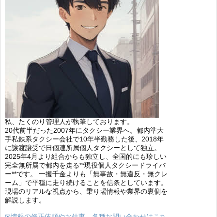
私、たくのり管理人が執筆しております。
20代前半だった2007年にタクシー業界へ。都内準大
手私鉄系タクシー会社で10年半勤務した後、2018年
に譲渡譲受で日個連所属個人タクシーとして独立。
2025年4月より組合からも独立し、全国的にも珍しい
完全無所属で都内を走る**現役個人タクシードライバ
ー**です。 一攫千金よりも「無事故・無違反・無クレ
ーム」で平穏に走り続けることを信条としています。
現場のリアルな視点から、乗り場情報や業界の裏側を
解説します。
✉情報の修正依頼やお仕事、各種お問い合わせはこち