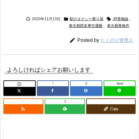



2020年11月13日
駅のタクシー乗り場
JR青梅線
,
東京都西多摩交通圏
,
東京都青梅市

Posted by
たくのり管理人
よろしければシェアお願いします
!
0
Send

B!
-
2
-

Copy