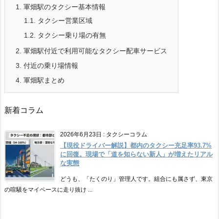
1.
軍畑駅のタクシー基本情報
1.1.
タクシー営業区域
1.2.
タクシー乗り場の有無
2.
軍畑駅付近で利用可能なタクシー配車サービス
3.
付近の乗り場情報
4.
軍畑駅まとめ
新着コラム
2026年6月23日
:
タクシーコラム
【現役ドライバー解説】都内のタクシー充足率93.7%
に回復。現場で「道を知らない新人」が増えたリアル
な実態
どうも、「たくのり」管理人です。組合にも属さず、東京
の喧騒をマイペースに走り抜け ...