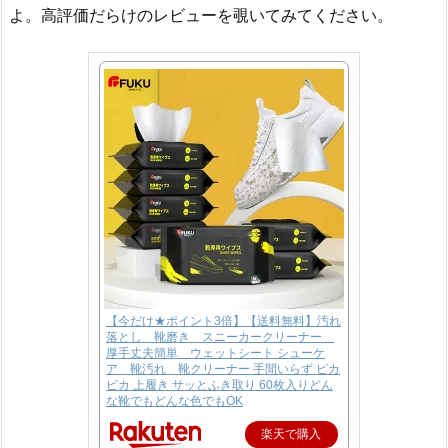
よ。高評価だらけのレビューを覗いてみてください。
【今だけ★ポイント3倍】【送料無料】汚れ
落とし 靴磨き スニーカークリーナー
厚手丈夫簡単 ウェットシート シューケ
ア 靴汚れ 靴クリーナー 手間いらず ピカ
ピカ 上履き サッとふき取り 60枚入りどん
な靴でもどんな色でもOK
楽天で購入