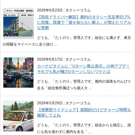
2026年6月23日
:
タクシーコラム
【現役ドライバー解説】都内のタクシー充足率93.7%
に回復。現場で「道を知らない新人」が増えたリアル
な実態
どうも、「たくのり」管理人です。組合にも属さず、東京
の喧騒をマイペースに走り抜け ...
2026年6月17日
:
タクシーコラム
カーナビタイムに「Uターン禁止表示」の神アプデ！
それでも私が極力Uターンしないワケとは
どうも、「たくのり」管理人です。都内の道路をのんびり
走る「組合無所属ぼっち個人タ ...
2026年5月29日
:
タクシーコラム
【便乗型ライドシェア】画期的だけどチャージ時間も
確保してよね
どうも、「たくのり」管理人です。組合からも独立し、誰
にも気を遣わずに都内を走る「 ...