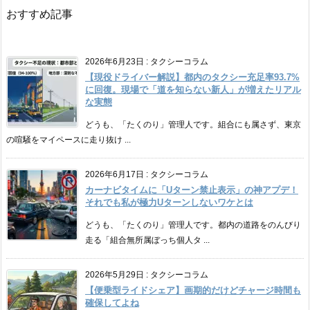
おすすめ記事
2026年6月23日
:
タクシーコラム
【現役ドライバー解説】都内のタクシー充足率93.7%
に回復。現場で「道を知らない新人」が増えたリアル
な実態
どうも、「たくのり」管理人です。組合にも属さず、東京
の喧騒をマイペースに走り抜け ...
2026年6月17日
:
タクシーコラム
カーナビタイムに「Uターン禁止表示」の神アプデ！
それでも私が極力Uターンしないワケとは
どうも、「たくのり」管理人です。都内の道路をのんびり
走る「組合無所属ぼっち個人タ ...
2026年5月29日
:
タクシーコラム
【便乗型ライドシェア】画期的だけどチャージ時間も
確保してよね