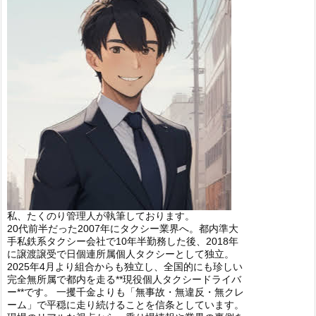
私、たくのり管理人が執筆しております。
20代前半だった2007年にタクシー業界へ。都内準大
手私鉄系タクシー会社で10年半勤務した後、2018年
に譲渡譲受で日個連所属個人タクシーとして独立。
2025年4月より組合からも独立し、全国的にも珍しい
完全無所属で都内を走る**現役個人タクシードライバ
ー**です。 一攫千金よりも「無事故・無違反・無クレ
ーム」で平穏に走り続けることを信条としています。