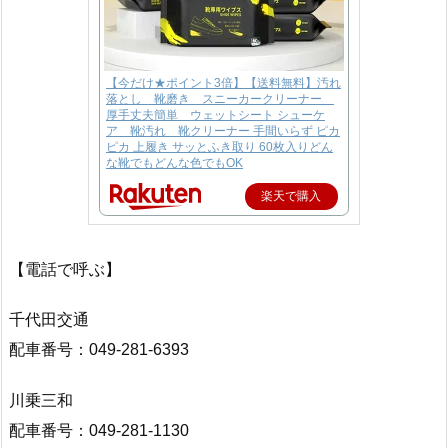
【今だけ★ポイント3倍】【送料無料】汚れ
落とし 靴磨き スニーカークリーナー
厚手丈夫簡単 ウェットシート シューケ
ア 靴汚れ 靴クリーナー 手間いらず ピカ
ピカ 上履き サッとふき取り 60枚入りどん
な靴でもどんな色でもOK
楽天で購入
【電話で呼ぶ】
千代田交通
配車番号：049-281-6393
川乗三和
配車番号：049-281-1130