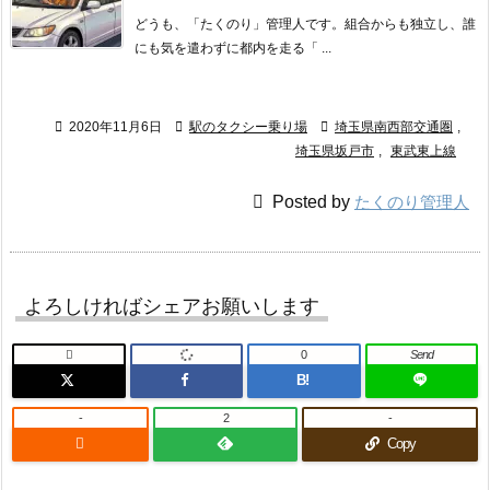
どうも、「たくのり」管理人です。組合からも独立し、誰
にも気を遣わずに都内を走る「 ...

2020年11月6日

駅のタクシー乗り場

埼玉県南西部交通圏
,
埼玉県坂戸市
,
東武東上線

Posted by
たくのり管理人
よろしければシェアお願いします

0
Send
B!
-
2
-

Copy