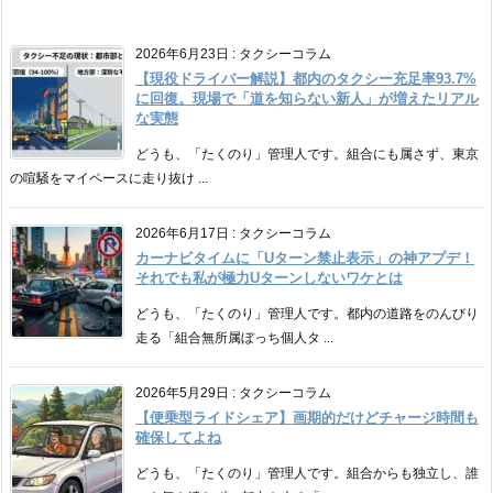
2026年6月23日
:
タクシーコラム
【現役ドライバー解説】都内のタクシー充足率93.7%
に回復。現場で「道を知らない新人」が増えたリアル
な実態
どうも、「たくのり」管理人です。組合にも属さず、東京
の喧騒をマイペースに走り抜け ...
2026年6月17日
:
タクシーコラム
カーナビタイムに「Uターン禁止表示」の神アプデ！
それでも私が極力Uターンしないワケとは
どうも、「たくのり」管理人です。都内の道路をのんびり
走る「組合無所属ぼっち個人タ ...
2026年5月29日
:
タクシーコラム
【便乗型ライドシェア】画期的だけどチャージ時間も
確保してよね
どうも、「たくのり」管理人です。組合からも独立し、誰