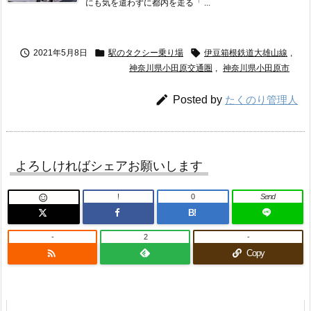
にも気を遣わずに都内を走る「 ...



2021年5月8日
駅のタクシー乗り場
伊豆箱根鉄道大雄山線
,
神奈川県小田原交通圏
,
神奈川県小田原市

Posted by
たくのり管理人
よろしければシェアお願いします
!
0
Send

B!
-
2
-

Copy