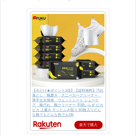
【今だけ★ポイント3倍】【送料無料】汚れ
落とし 靴磨き スニーカークリーナー
厚手丈夫簡単 ウェットシート シューケ
ア 靴汚れ 靴クリーナー 手間いらず ピカ
ピカ 上履き サッとふき取り 60枚入りどん
な靴でもどんな色でもOK
楽天で購入