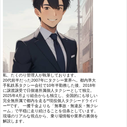
私、たくのり管理人が執筆しております。
20代前半だった2007年にタクシー業界へ。都内準大
手私鉄系タクシー会社で10年半勤務した後、2018年
に譲渡譲受で日個連所属個人タクシーとして独立。
2025年4月より組合からも独立し、全国的にも珍しい
完全無所属で都内を走る**現役個人タクシードライバ
ー**です。 一攫千金よりも「無事故・無違反・無クレ
ーム」で平穏に走り続けることを信条としています。
現場のリアルな視点から、乗り場情報や業界の裏側を
解説します。