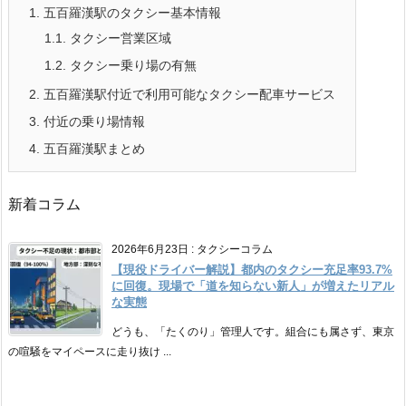
1.
五百羅漢駅のタクシー基本情報
1.1.
タクシー営業区域
1.2.
タクシー乗り場の有無
2.
五百羅漢駅付近で利用可能なタクシー配車サービス
3.
付近の乗り場情報
4.
五百羅漢駅まとめ
新着コラム
2026年6月23日
:
タクシーコラム
【現役ドライバー解説】都内のタクシー充足率93.7%
に回復。現場で「道を知らない新人」が増えたリアル
な実態
どうも、「たくのり」管理人です。組合にも属さず、東京
の喧騒をマイペースに走り抜け ...