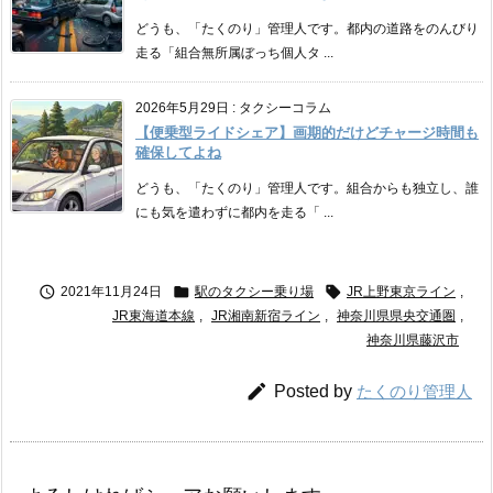
どうも、「たくのり」管理人です。都内の道路をのんびり
走る「組合無所属ぼっち個人タ ...
2026年5月29日
:
タクシーコラム
【便乗型ライドシェア】画期的だけどチャージ時間も
確保してよね
どうも、「たくのり」管理人です。組合からも独立し、誰
にも気を遣わずに都内を走る「 ...



2021年11月24日
駅のタクシー乗り場
JR上野東京ライン
,
JR東海道本線
,
JR湘南新宿ライン
,
神奈川県県央交通圏
,
神奈川県藤沢市

Posted by
たくのり管理人