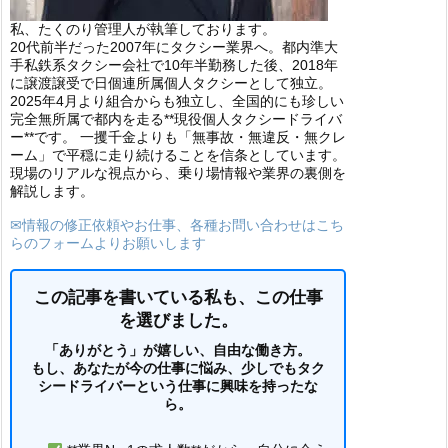
私、たくのり管理人が執筆しております。
20代前半だった2007年にタクシー業界へ。都内準大
手私鉄系タクシー会社で10年半勤務した後、2018年
に譲渡譲受で日個連所属個人タクシーとして独立。
2025年4月より組合からも独立し、全国的にも珍しい
完全無所属で都内を走る**現役個人タクシードライバ
ー**です。 一攫千金よりも「無事故・無違反・無クレ
ーム」で平穏に走り続けることを信条としています。
現場のリアルな視点から、乗り場情報や業界の裏側を
解説します。
✉情報の修正依頼やお仕事、各種お問い合わせはこち
らのフォームよりお願いします
この記事を書いている私も、この仕事
を選びました。
「ありがとう」が嬉しい、自由な働き方。
もし、あなたが今の仕事に悩み、少しでもタク
シードライバーという仕事に興味を持ったな
ら。