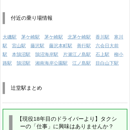
付近の乗り場情報
大磯駅
茅ケ崎駅
茅ケ崎駅
北茅ケ崎駅
香川駅
寒川
駅
宮山駅
藤沢駅
藤沢本町駅
善行駅
六会日大前
駅
本鵠沼駅
鵠沼海岸駅
片瀬江ノ島駅
石上駅
柳小
路駅
鵠沼駅
湘南海岸公園駅
江ノ島駅
目白山下駅
辻堂駅まとめ
【現役18年目のドライバーより】タクシ
ーの「仕事」に興味はありませんか？