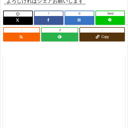
よろしければシェアお願いします
!
0
Send

B!
-
2
-

Copy