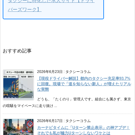
タクシーに特化した求人サイト【ドライ
バーズワーク】
おすすめ記事
2026年6月23日
:
タクシーコラム
【現役ドライバー解説】都内のタクシー充足率93.7%
に回復。現場で「道を知らない新人」が増えたリアル
な実態
どうも、「たくのり」管理人です。組合にも属さず、東京
の喧騒をマイペースに走り抜け ...
2026年6月17日
:
タクシーコラム
カーナビタイムに「Uターン禁止表示」の神アプデ！
それでも私が極力Uターンしないワケとは