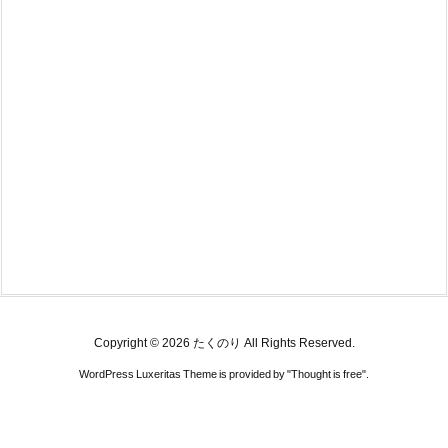
Copyright ©
2026
たくのり
All Rights Reserved.
WordPress Luxeritas Theme is provided by "
Thought is free
".