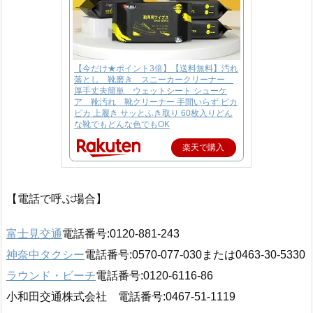
【今だけ★ポイント3倍】【送料無料】汚れ
落とし 靴磨き スニーカークリーナー
厚手丈夫簡単 ウェットシート シューケ
ア 靴汚れ 靴クリーナー 手間いらず ピカ
ピカ 上履き サッとふき取り 60枚入りどん
な靴でもどんな色でもOK
楽天で購入
【電話で呼ぶ場合】
富士見交通
電話番号:0120-881-243
神奈中タクシー
電話番号:0570-077-030または0463-30-5330
ラウンド・ビーチ
電話番号:0120-6116-86
小和田交通株式会社 電話番号:0467-51-1119