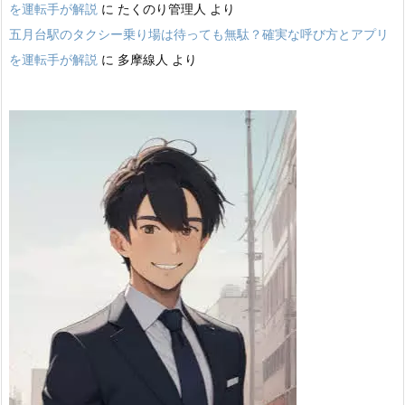
を運転手が解説
に
たくのり管理人
より
五月台駅のタクシー乗り場は待っても無駄？確実な呼び方とアプリ
を運転手が解説
に
多摩線人
より