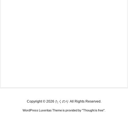
Copyright ©
2026
たくのり
All Rights Reserved.
WordPress Luxeritas Theme is provided by "
Thought is free
".