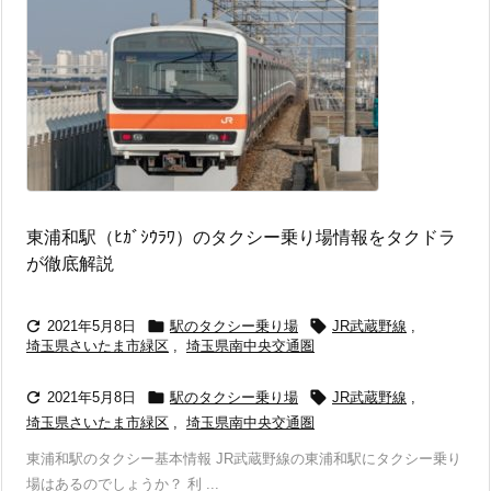
東浦和駅（ﾋｶﾞｼｳﾗﾜ）のタクシー乗り場情報をタクドラ
が徹底解説



2021年5月8日
駅のタクシー乗り場
JR武蔵野線
,
埼玉県さいたま市緑区
,
埼玉県南中央交通圏



2021年5月8日
駅のタクシー乗り場
JR武蔵野線
,
埼玉県さいたま市緑区
,
埼玉県南中央交通圏
東浦和駅のタクシー基本情報 JR武蔵野線の東浦和駅にタクシー乗り
場はあるのでしょうか？ 利 ...