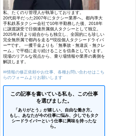
私、たくのり管理人が執筆しております。
20代前半だった2007年にタクシー業界へ。都内準大
手私鉄系タクシー会社で10年半勤務した後、2018年
に譲渡譲受で日個連所属個人タクシーとして独立。
2025年4月より組合からも独立し、全国的にも珍しい
完全無所属で都内を走る**現役個人タクシードライバ
ー**です。 一攫千金よりも「無事故・無違反・無クレ
ーム」で平穏に走り続けることを信条としています。
現場のリアルな視点から、乗り場情報や業界の裏側を
解説します。
✉情報の修正依頼やお仕事、各種お問い合わせはこち
らのフォームよりお願いします
この記事を書いている私も、この仕事
を選びました。
「ありがとう」が嬉しい、自由な働き方。
もし、あなたが今の仕事に悩み、少しでもタク
シードライバーという仕事に興味を持ったな
ら。