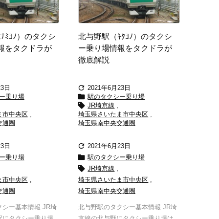
ﾅﾐﾖﾉ）のタクシ
北与野駅（ｷﾀﾖﾉ）のタクシ
報をタクドラが
ー乗り場情報をタクドラが
徹底解説

23日
2021年6月23日

ー乗り場
駅のタクシー乗り場

JR埼京線
,
ま市中央区
,
埼玉県さいたま市中央区
,
交通圏
埼玉県南中央交通圏

23日
2021年6月23日

ー乗り場
駅のタクシー乗り場

JR埼京線
,
ま市中央区
,
埼玉県さいたま市中央区
,
交通圏
埼玉県南中央交通圏
シー基本情報 JR埼
北与野駅のタクシー基本情報 JR埼
駅にタクシー乗り場
京線の北与野にタクシー乗り場は