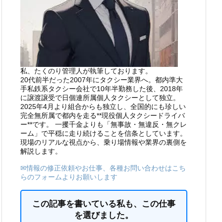
私、たくのり管理人が執筆しております。
20代前半だった2007年にタクシー業界へ。都内準大
手私鉄系タクシー会社で10年半勤務した後、2018年
に譲渡譲受で日個連所属個人タクシーとして独立。
2025年4月より組合からも独立し、全国的にも珍しい
完全無所属で都内を走る**現役個人タクシードライバ
ー**です。 一攫千金よりも「無事故・無違反・無クレ
ーム」で平穏に走り続けることを信条としています。
現場のリアルな視点から、乗り場情報や業界の裏側を
解説します。
✉情報の修正依頼やお仕事、各種お問い合わせはこち
らのフォームよりお願いします
この記事を書いている私も、この仕事
を選びました。