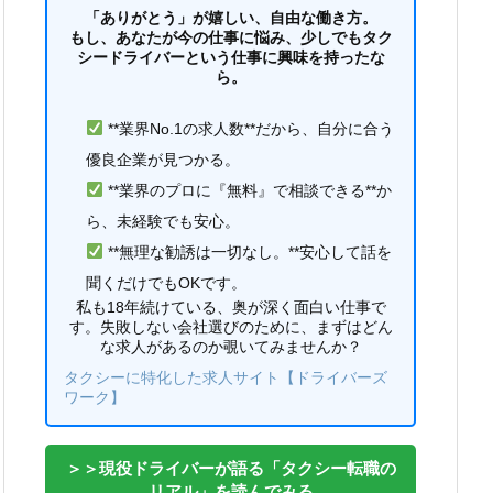
「ありがとう」が嬉しい、自由な働き方。
もし、あなたが今の仕事に悩み、少しでもタク
シードライバーという仕事に興味を持ったな
ら。
**業界No.1の求人数**だから、自分に合う
優良企業が見つかる。
**業界のプロに『無料』で相談できる**か
ら、未経験でも安心。
**無理な勧誘は一切なし。**安心して話を
聞くだけでもOKです。
私も18年続けている、奥が深く面白い仕事で
す。失敗しない会社選びのために、まずはどん
な求人があるのか覗いてみませんか？
タクシーに特化した求人サイト【ドライバーズ
ワーク】
＞＞現役ドライバーが語る「タクシー転職の
リアル」を読んでみる