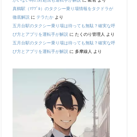
がいない時の対処法も運転手が解説
に
匿名
より
真鶴駅（ﾏﾅﾂﾞﾙ）のタクシー乗り場情報をタクドラが
徹底解説
に
テラたか
より
五月台駅のタクシー乗り場は待っても無駄？確実な呼
び方とアプリを運転手が解説
に
たくのり管理人
より
五月台駅のタクシー乗り場は待っても無駄？確実な呼
び方とアプリを運転手が解説
に
多摩線人
より