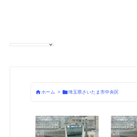


ホーム
>
埼玉県さいたま市中央区