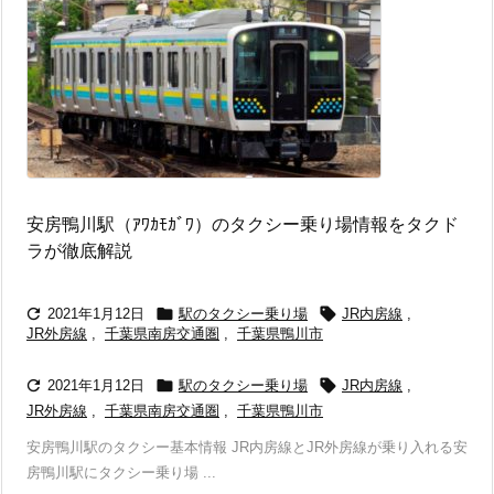
安房鴨川駅（ｱﾜｶﾓｶﾞﾜ）のタクシー乗り場情報をタクド
ラが徹底解説



2021年1月12日
駅のタクシー乗り場
JR内房線
,
JR外房線
,
千葉県南房交通圏
,
千葉県鴨川市



2021年1月12日
駅のタクシー乗り場
JR内房線
,
JR外房線
,
千葉県南房交通圏
,
千葉県鴨川市
安房鴨川駅のタクシー基本情報 JR内房線とJR外房線が乗り入れる安
房鴨川駅にタクシー乗り場 ...