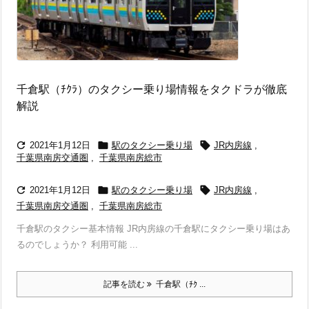
千倉駅（ﾁｸﾗ）のタクシー乗り場情報をタクドラが徹底
解説



2021年1月12日
駅のタクシー乗り場
JR内房線
,
千葉県南房交通圏
,
千葉県南房総市



2021年1月12日
駅のタクシー乗り場
JR内房線
,
千葉県南房交通圏
,
千葉県南房総市
千倉駅のタクシー基本情報 JR内房線の千倉駅にタクシー乗り場はあ
るのでしょうか？ 利用可能 ...
記事を読む
千倉駅（ﾁｸ ...