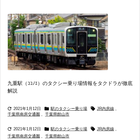
九重駅（ｺｺﾉｴ）のタクシー乗り場情報をタクドラが徹底
解説



2021年1月12日
駅のタクシー乗り場
JR内房線
,
千葉県南房交通圏
,
千葉県館山市



2021年1月12日
駅のタクシー乗り場
JR内房線
,
千葉県南房交通圏
,
千葉県館山市