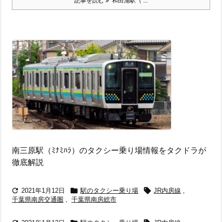
記事を読む
和田浦駅（ ...
南三原駅（ﾐﾅﾐﾊﾗ）のタクシー乗り場情報をタクドラが
徹底解説



2021年1月12日
駅のタクシー乗り場
JR内房線
,
千葉県南房交通圏
,
千葉県南房総市