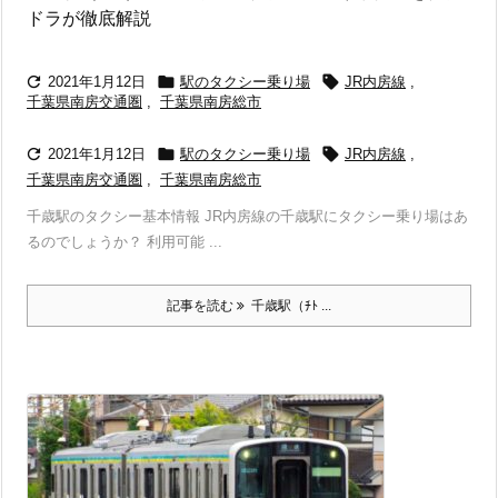
ドラが徹底解説



2021年1月12日
駅のタクシー乗り場
JR内房線
,
千葉県南房交通圏
,
千葉県南房総市



2021年1月12日
駅のタクシー乗り場
JR内房線
,
千葉県南房交通圏
,
千葉県南房総市
千歳駅のタクシー基本情報 JR内房線の千歳駅にタクシー乗り場はあ
るのでしょうか？ 利用可能 ...
記事を読む
千歳駅（ﾁﾄ ...