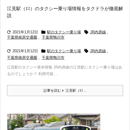
江見駅（ｴﾐ）のタクシー乗り場情報をタクドラが徹底解
説



2021年1月12日
駅のタクシー乗り場
JR内房線
,
千葉県南房交通圏
,
千葉県鴨川市



2021年1月12日
駅のタクシー乗り場
JR内房線
,
千葉県南房交通圏
,
千葉県鴨川市
江見駅のタクシー基本情報 JR内房線の江見駅にタクシー乗り場はあ
るのでしょうか？ 利用可能 ...
記事を読む
江見駅（ｴﾐ ...