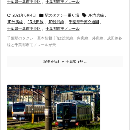
千葉県千葉市中央区
,
千葉都市モノレール



2021年6月4日
駅のタクシー乗り場
JR内房線
,
JR外房線
,
JR成田線
,
JR総武線
,
千葉県千葉交通圏
,
千葉県千葉市中央区
,
千葉都市モノレール
千葉駅のタクシー基本情報 JRは総武線、内房線、外房線、成田線各
線と千葉都市モノレールが乗 ...
記事を読む
千葉駅（ﾁﾊ ...