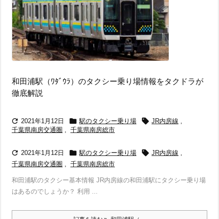
和田浦駅（ﾜﾀﾞｳﾗ）のタクシー乗り場情報をタクドラが
徹底解説



2021年1月12日
駅のタクシー乗り場
JR内房線
,
千葉県南房交通圏
,
千葉県南房総市



2021年1月12日
駅のタクシー乗り場
JR内房線
,
千葉県南房交通圏
,
千葉県南房総市
和田浦駅のタクシー基本情報 JR内房線の和田浦駅にタクシー乗り場
はあるのでしょうか？ 利用 ...