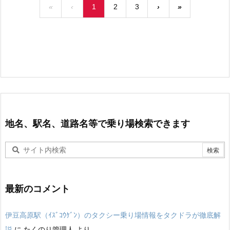
«
‹
1
2
3
›
»
地名、駅名、道路名等で乗り場検索できます
最新のコメント
伊豆高原駅（ｲｽﾞｺｳｹﾞﾝ）のタクシー乗り場情報をタクドラが徹底解
説
に
たくのり管理人
より