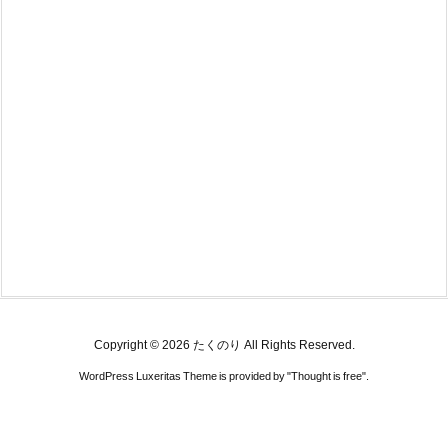
Copyright ©
2026
たくのり
All Rights Reserved.
WordPress Luxeritas Theme is provided by "
Thought is free
".