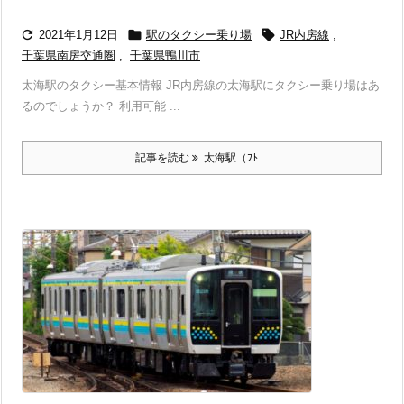



2021年1月12日
駅のタクシー乗り場
JR内房線
,
千葉県南房交通圏
,
千葉県鴨川市
太海駅のタクシー基本情報 JR内房線の太海駅にタクシー乗り場はあ
るのでしょうか？ 利用可能 ...
記事を読む
太海駅（ﾌﾄ ...