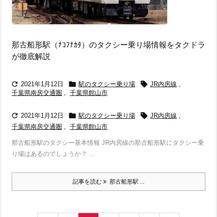
那古船形駅（ﾅｺﾌﾅｶﾀ）のタクシー乗り場情報をタクドラ
が徹底解説



2021年1月12日
駅のタクシー乗り場
JR内房線
,
千葉県南房交通圏
,
千葉県館山市



2021年1月12日
駅のタクシー乗り場
JR内房線
,
千葉県南房交通圏
,
千葉県館山市
那古船形駅のタクシー基本情報 JR内房線の那古船形駅にタクシー乗
り場はあるのでしょうか？ ...
記事を読む
那古船形駅 ...