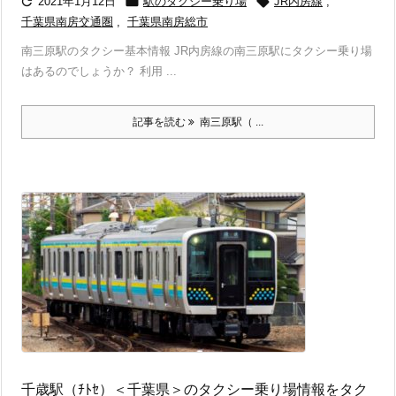



2021年1月12日
駅のタクシー乗り場
JR内房線
,
千葉県南房交通圏
,
千葉県南房総市
南三原駅のタクシー基本情報 JR内房線の南三原駅にタクシー乗り場
はあるのでしょうか？ 利用 ...
記事を読む
南三原駅（ ...
千歳駅（ﾁﾄｾ）＜千葉県＞のタクシー乗り場情報をタク