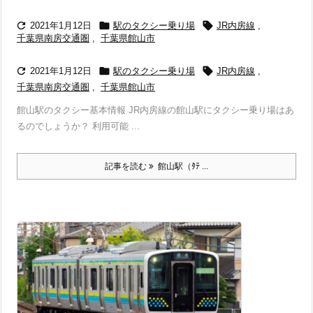



2021年1月12日
駅のタクシー乗り場
JR内房線
,
千葉県南房交通圏
,
千葉県館山市



2021年1月12日
駅のタクシー乗り場
JR内房線
,
千葉県南房交通圏
,
千葉県館山市
館山駅のタクシー基本情報 JR内房線の館山駅にタクシー乗り場はあ
るのでしょうか？ 利用可能 ...
記事を読む
館山駅（ﾀﾃ ...