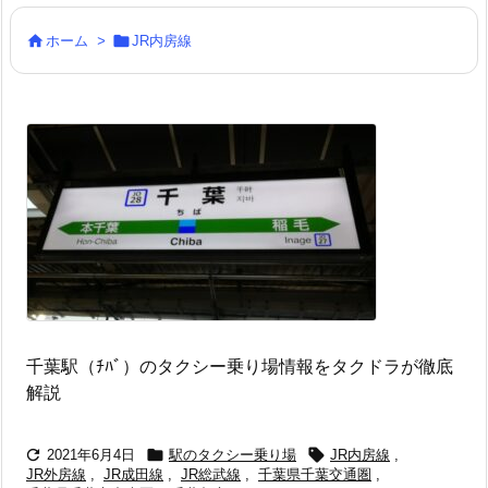


ホーム
>
JR内房線
千葉駅（ﾁﾊﾞ）のタクシー乗り場情報をタクドラが徹底
解説



2021年6月4日
駅のタクシー乗り場
JR内房線
,
JR外房線
,
JR成田線
,
JR総武線
,
千葉県千葉交通圏
,