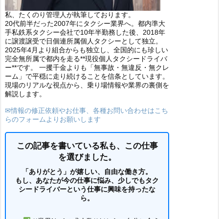
私、たくのり管理人が執筆しております。
20代前半だった2007年にタクシー業界へ。都内準大
手私鉄系タクシー会社で10年半勤務した後、2018年
に譲渡譲受で日個連所属個人タクシーとして独立。
2025年4月より組合からも独立し、全国的にも珍しい
完全無所属で都内を走る**現役個人タクシードライバ
ー**です。 一攫千金よりも「無事故・無違反・無クレ
ーム」で平穏に走り続けることを信条としています。
現場のリアルな視点から、乗り場情報や業界の裏側を
解説します。
✉情報の修正依頼やお仕事、各種お問い合わせはこち
らのフォームよりお願いします
この記事を書いている私も、この仕事
を選びました。
「ありがとう」が嬉しい、自由な働き方。
もし、あなたが今の仕事に悩み、少しでもタク
シードライバーという仕事に興味を持ったな
ら。