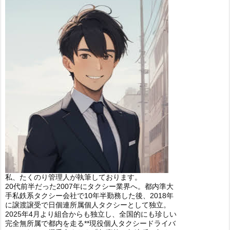
私、たくのり管理人が執筆しております。
20代前半だった2007年にタクシー業界へ。都内準大
手私鉄系タクシー会社で10年半勤務した後、2018年
に譲渡譲受で日個連所属個人タクシーとして独立。
2025年4月より組合からも独立し、全国的にも珍しい
完全無所属で都内を走る**現役個人タクシードライバ