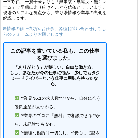
ー**です。 一攫千金よりも「無事故・無違反・無クレ
ーム」で平穏に走り続けることを信条としています。
現場のリアルな視点から、乗り場情報や業界の裏側を
解説します。
✉情報の修正依頼やお仕事、各種お問い合わせはこち
らのフォームよりお願いします
この記事を書いている私も、この仕事
を選びました。
「ありがとう」が嬉しい、自由な働き方。
もし、あなたが今の仕事に悩み、少しでもタク
シードライバーという仕事に興味を持ったな
ら。
**業界No.1の求人数**だから、自分に合う
優良企業が見つかる。
**業界のプロに『無料』で相談できる**か
ら、未経験でも安心。
**無理な勧誘は一切なし。**安心して話を