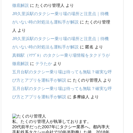
徹底解説
に
たくのり管理人
より
JR久里浜駅のタクシー乗り場の場所と注意点｜待機
がいない時の対処法も運転手が解説
に
たくのり管理
人
より
JR久里浜駅のタクシー乗り場の場所と注意点｜待機
がいない時の対処法も運転手が解説
に
匿名
より
真鶴駅（ﾏﾅﾂﾞﾙ）のタクシー乗り場情報をタクドラが
徹底解説
に
テラたか
より
五月台駅のタクシー乗り場は待っても無駄？確実な呼
び方とアプリを運転手が解説
に
たくのり管理人
より
五月台駅のタクシー乗り場は待っても無駄？確実な呼
び方とアプリを運転手が解説
に
多摩線人
より
私、たくのり管理人が執筆しております。
20代前半だった2007年にタクシー業界へ。都内準大
手私鉄系タクシー会社で10年半勤務した後、2018年