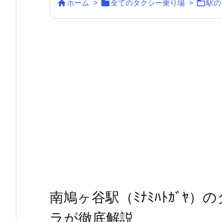



ホーム
>
全てのタクシー乗り場
>
駅の
南鳩ヶ谷駅（ﾐﾅﾐﾊﾄｶﾞﾔ
ラが徹底解説