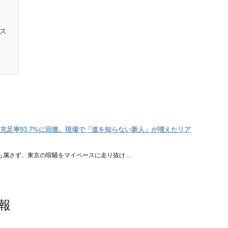
ス
充足率93.7%に回復。現場で「道を知らない新人」が増えたリア
属さず、東京の喧騒をマイペースに走り抜け ...
報