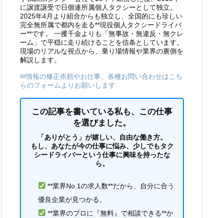
に譲渡譲受で日個連所属個人タクシーとして独立。
2025年4月より組合からも独立し、全国的にも珍しい
完全無所属で都内を走る**現役個人タクシードライバ
ー**です。 一攫千金よりも「無事故・無違反・無クレ
ーム」で平穏に走り続けることを信条としています。
現場のリアルな視点から、乗り場情報や業界の裏側を
解説します。
✉情報の修正依頼やお仕事、各種お問い合わせはこち
らのフォームよりお願いします
この記事を書いている私も、この仕事
を選びました。
「ありがとう」が嬉しい、自由な働き方。
もし、あなたが今の仕事に悩み、少しでもタク
シードライバーという仕事に興味を持ったな
ら。
**業界No.1の求人数**だから、自分に合う
優良企業が見つかる。
**業界のプロに『無料』で相談できる**か