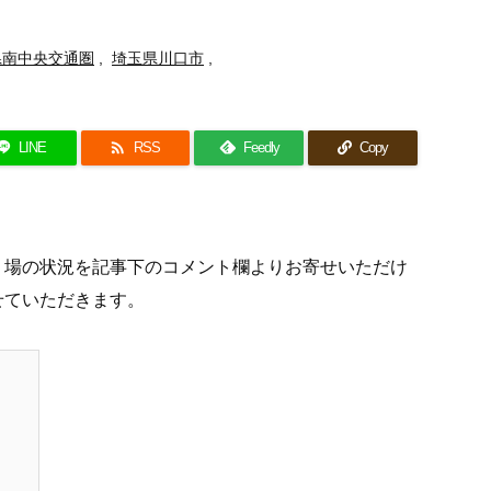
県南中央交通圏
,
埼玉県川口市
,

LINE
RSS
Feedly
Copy
り場の状況を記事下のコメント欄よりお寄せいただけ
せていただきます。