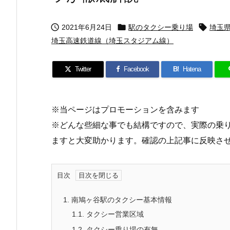



2021年6月24日
駅のタクシー乗り場
埼玉
埼玉高速鉄道線（埼玉スタジアム線）
Twitter
Facebook
B!
Hatena
※当ページはプロモーションを含みます
※どんな些細な事でも結構ですので、実際の乗
ますと大変助かります。確認の上記事に反映さ
目次
1.
南鳩ヶ谷駅のタクシー基本情報
1.1.
タクシー営業区域
1.2.
タクシー乗り場の有無