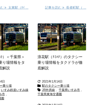
読む
太東駅（ﾀｲ ...
記事を読む
長者町駅（ ...
ﾊﾗ）＜千葉県＞
浪花駅（ﾅﾐﾊﾅ）のタクシー
乗り場情報をタ
乗り場情報をタクドラが徹
底解説
底解説

14日
2021年1月14日

ー乗り場
駅のタクシー乗り場

いすみ鉄道いすみ線
JR外房線
,
千葉県いすみ市
,
み市
,
千葉県東海交通圏
通圏