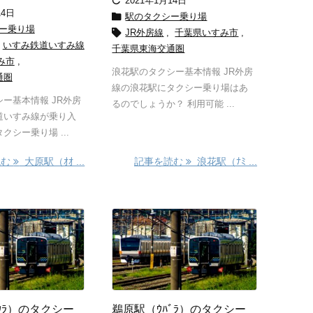

2021年1月14日
14日

駅のタクシー乗り場
ー乗り場

JR外房線
,
千葉県いすみ市
,
いすみ鉄道いすみ線
千葉県東海交通圏
み市
,
浪花駅のタクシー基本情報 JR外房
通圏
線の浪花駅にタクシー乗り場はあ
ー基本情報 JR外房
るのでしょうか？ 利用可能 ...
道いすみ線が乗り入
クシー乗り場 ...
読む
大原駅（ｵｵ ...
記事を読む
浪花駅（ﾅﾐ ...
ｳﾗ）のタクシー
鵜原駅（ｳﾊﾞﾗ）のタクシー