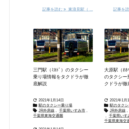
記事を読む
東浪見駅（ ...
記事を
三門駅（ﾐｶﾄﾞ）のタクシー
大原駅（ｵｵ
乗り場情報をタクドラが徹
のタクシー
底解説
クドラが徹


2021年1月14日
2021年1月


駅のタクシー乗り場
駅のタクシ


JR外房線
,
千葉県いすみ市
,
JR外房線
,
千葉県東海交通圏
,
千葉県いす
千葉県東海交