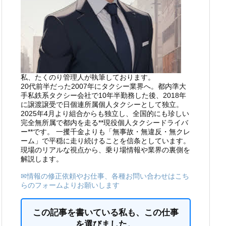
私、たくのり管理人が執筆しております。
20代前半だった2007年にタクシー業界へ。都内準大
手私鉄系タクシー会社で10年半勤務した後、2018年
に譲渡譲受で日個連所属個人タクシーとして独立。
2025年4月より組合からも独立し、全国的にも珍しい
完全無所属で都内を走る**現役個人タクシードライバ
ー**です。 一攫千金よりも「無事故・無違反・無クレ
ーム」で平穏に走り続けることを信条としています。
現場のリアルな視点から、乗り場情報や業界の裏側を
解説します。
✉情報の修正依頼やお仕事、各種お問い合わせはこち
らのフォームよりお願いします
この記事を書いている私も、この仕事
を選びました。