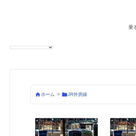
乗


ホーム
>
JR外房線