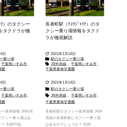
ﾄｳ）のタクシー
長者町駅（ﾁｮｳｼﾞｬﾏﾁ）のタ
をタクドラが徹
クシー乗り場情報をタクド
ラが徹底解説

14日
2021年1月14日

ー乗り場
駅のタクシー乗り場

千葉県いすみ市
,
JR外房線
,
千葉県いすみ市
,
通圏
千葉県東海交通圏

14日
2021年1月14日

ー乗り場
駅のタクシー乗り場

千葉県いすみ市
,
JR外房線
,
千葉県いすみ市
,
通圏
千葉県東海交通圏
ー基本情報 JR外房
長者町駅のタクシー基本情報 JR外
タクシー乗り場はあ
房線の長者町駅にタクシー乗り場
 利用可能 ...
はあるのでしょうか？ 利用 ...