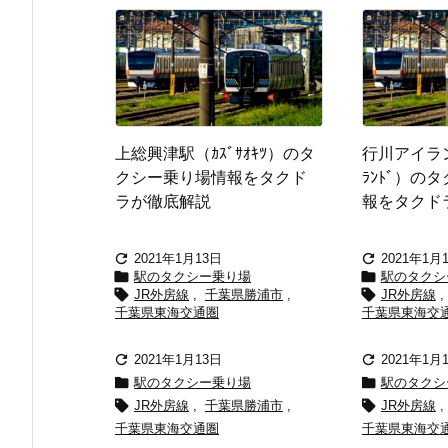
上総興津駅（ｶｽﾞｻｵｷﾂ）のタ
行川アイラン
クシー乗り場情報をタクド
ﾗﾝﾄﾞ）の
ラが徹底解説
報をタクド


2021年1月13日
2021年1月


駅のタクシー乗り場
駅のタクシ


JR外房線
,
千葉県勝浦市
,
JR外房線
,
千葉県東海交通圏
千葉県東海交


2021年1月13日
2021年1月


駅のタクシー乗り場
駅のタクシ


JR外房線
,
千葉県勝浦市
,
JR外房線
,
千葉県東海交通圏
千葉県東海交