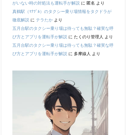
がいない時の対処法も運転手が解説
に
匿名
より
真鶴駅（ﾏﾅﾂﾞﾙ）のタクシー乗り場情報をタクドラが
徹底解説
に
テラたか
より
五月台駅のタクシー乗り場は待っても無駄？確実な呼
び方とアプリを運転手が解説
に
たくのり管理人
より
五月台駅のタクシー乗り場は待っても無駄？確実な呼
び方とアプリを運転手が解説
に
多摩線人
より