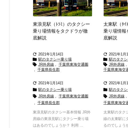
東浪見駅（ﾄﾗﾐ）のタクシー
太東駅（ﾀｲ
乗り場情報をタクドラが徹
乗り場情報
底解説
底解説


2021年1月14日
2021年1月


駅のタクシー乗り場
駅のタクシ


JR外房線
,
千葉県東海交通圏
JR外房線
,
,
千葉県長生郡
千葉県東海交


2021年1月14日
2021年1月


駅のタクシー乗り場
駅のタクシ


JR外房線
,
千葉県東海交通圏
JR外房線
,
,
千葉県長生郡
千葉県東海交
東浪見駅のタクシー基本情報 JR外
太東駅のタクシ
房線の東浪見駅にタクシー乗り場
線の太東駅に
はあるのでしょうか？ 利用 ...
るのでしょうか？