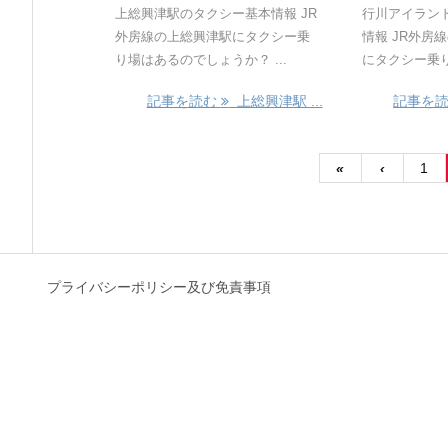
上総興津駅のタクシー基本情報 JR
行川アイラン
外房線の上総興津駅にタクシー乗
情報 JR外房
り場はあるのでしょうか？ ...
にタクシー乗り
記事を読む
上総興津駅 ...
記事を
«
‹
1
プライバシーポリシー及び免責事項