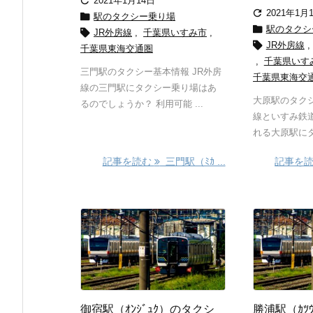

2021年1月14日

2021年1月

駅のタクシー乗り場

駅のタクシ

JR外房線
,
千葉県いすみ市
,

JR外房線
,
千葉県東海交通圏
,
千葉県いす
三門駅のタクシー基本情報 JR外房
千葉県東海交
線の三門駅にタクシー乗り場はあ
大原駅のタクシ
るのでしょうか？ 利用可能 ...
線といすみ鉄
れる大原駅にタ
記事を読む
三門駅（ﾐｶ ...
記事を
御宿駅（ｵﾝｼﾞｭｸ）のタクシ
勝浦駅（ｶﾂ