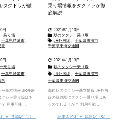
をタクドラが徹
乗り場情報をタクドラが徹
底解説

30日
2021年1月13日

ー乗り場
駅のタクシー乗り場

千葉県勝浦市
,
JR外房線
,
千葉県勝浦市
,
通圏
千葉県東海交通圏

30日
2021年1月13日

ー乗り場
駅のタクシー乗り場

千葉県勝浦市
,
JR外房線
,
千葉県勝浦市
,
通圏
千葉県東海交通圏
ー基本情報 JR外房
鵜原駅のタクシー基本情報 JR外房
タクシー乗り場はあ
線の鵜原駅にタクシー乗り場はあ
 利用可能 ...
るのでしょうか？ 利用可能 ...
読む
勝浦駅（ｶﾂ ...
記事を読む
鵜原駅（ｳﾊ ...