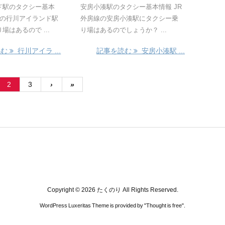
ド駅のタクシー基本
安房小湊駅のタクシー基本情報 JR
線の行川アイランド駅
外房線の安房小湊駅にタクシー乗
場はあるので ...
り場はあるのでしょうか？ ...
読む
行川アイラ ...
記事を読む
安房小湊駅 ...
2
3
›
»
Copyright ©
2026
たくのり
All Rights Reserved.
WordPress Luxeritas Theme is provided by "
Thought is free
".