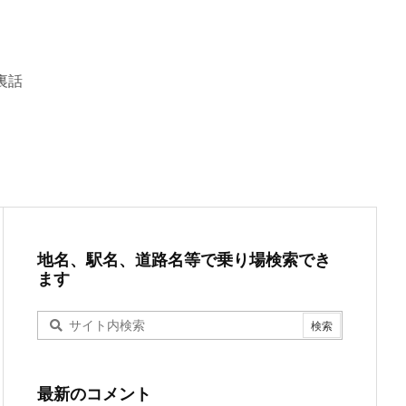
裏話
地名、駅名、道路名等で乗り場検索でき
ます
最新のコメント