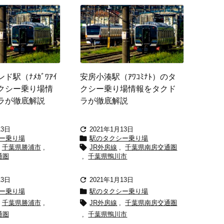
ド駅（ﾅﾒｶﾞﾜｱｲ
安房小湊駅（ｱﾜｺﾐﾅﾄ）のタ
タクシー乗り場情
クシー乗り場情報をタクド
ラが徹底解説
ラが徹底解説

13日
2021年1月13日

ー乗り場
駅のタクシー乗り場

千葉県勝浦市
,
JR外房線
,
千葉県南房交通圏
通圏
,
千葉県鴨川市

13日
2021年1月13日

ー乗り場
駅のタクシー乗り場

千葉県勝浦市
,
JR外房線
,
千葉県南房交通圏
通圏
,
千葉県鴨川市