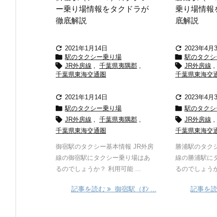
ー乗り場情報をタクドラが
乗り場情報
徹底解説
底解説


2021年1月14日
2023年4月


駅のタクシー乗り場
駅のタクシ


JR外房線
,
千葉県夷隅郡
,
JR外房線
,
千葉県東海交通圏
千葉県東海交


2021年1月14日
2023年4月


駅のタクシー乗り場
駅のタクシ


JR外房線
,
千葉県夷隅郡
,
JR外房線
,
千葉県東海交通圏
千葉県東海交
御宿駅のタクシー基本情報 JR外房
勝浦駅のタクシ
線の御宿駅にタクシー乗り場はあ
線の勝浦駅に
るのでしょうか？ 利用可能 ...
るのでしょうか？
記事を読む
御宿駅（ｵﾝ ...
記事を