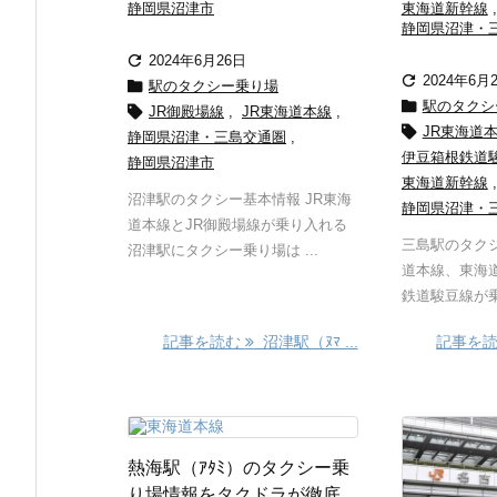
静岡県沼津市
東海道新幹線
,
静岡県沼津・

2024年6月26日

2024年6月

駅のタクシー乗り場

駅のタクシ

JR御殿場線
,
JR東海道本線
,

JR東海道
静岡県沼津・三島交通圏
,
伊豆箱根鉄道
静岡県沼津市
東海道新幹線
,
沼津駅のタクシー基本情報 JR東海
静岡県沼津・
道本線とJR御殿場線が乗り入れる
三島駅のタクシ
沼津駅にタクシー乗り場は ...
道本線、東海
鉄道駿豆線が乗
記事を読む
沼津駅（ﾇﾏ ...
記事を
熱海駅（ｱﾀﾐ）のタクシー乗
り場情報をタクドラが徹底