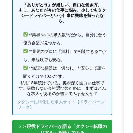
「ありがとう」が嬉しい、自由な働き方。
もし、あなたが今の仕事に悩み、少しでもタク
シードライバーという仕事に興味を持ったな
ら。
**業界No.1の求人数**だから、自分に合う
優良企業が見つかる。
**業界のプロに『無料』で相談できる**か
ら、未経験でも安心。
**無理な勧誘は一切なし。**安心して話を
聞くだけでもOKです。
私も18年続けている、奥が深く面白い仕事で
す。失敗しない会社選びのために、まずはどん
な求人があるのか覗いてみませんか？
タクシーに特化した求人サイト【ドライバーズ
ワーク】
＞＞現役ドライバーが語る「タクシー転職の
リアル」を読んでみる