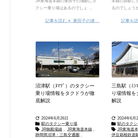
JR東海道本線の東田子の浦駅にタ
本線の原駅に
クシー乗り場はあるのでしょ ...
るのでしょうか？
記事を読む
東田子の浦 ...
記事を
沼津駅（ﾇﾏﾂﾞ）のタクシー
三島駅（ﾐｼ
乗り場情報をタクドラが徹
り場情報を
底解説
解説


2024年6月26日
2024年6月


駅のタクシー乗り場
駅のタクシ


JR御殿場線
,
JR東海道本線
,
JR東海道
静岡県沼津・三島交通圏
,
伊豆箱根鉄道