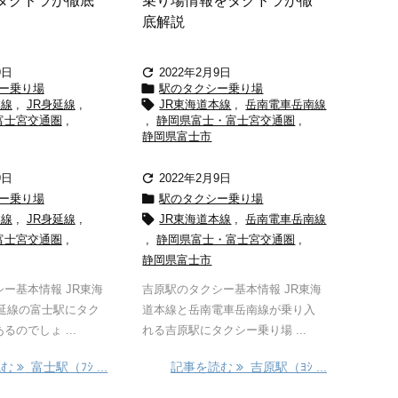
タクドラが徹底
乗り場情報をタクドラが徹
底解説

9日
2022年2月9日

ー乗り場
駅のタクシー乗り場

本線
,
JR身延線
,
JR東海道本線
,
岳南電車岳南線
富士宮交通圏
,
,
静岡県富士・富士宮交通圏
,
静岡県富士市

9日
2022年2月9日

ー乗り場
駅のタクシー乗り場

本線
,
JR身延線
,
JR東海道本線
,
岳南電車岳南線
富士宮交通圏
,
,
静岡県富士・富士宮交通圏
,
静岡県富士市
ー基本情報 JR東海
吉原駅のタクシー基本情報 JR東海
身延線の富士駅にタク
道本線と岳南電車岳南線が乗り入
のでしょ ...
れる吉原駅にタクシー乗り場 ...
読む
富士駅（ﾌｼ ...
記事を読む
吉原駅（ﾖｼ ...