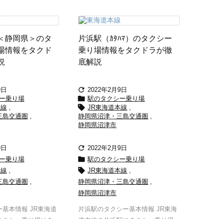
）＜静岡県＞のタ
片浜駅（ｶﾀﾊﾏ）のタクシー
場情報をタクド
乗り場情報をタクドラが徹
説
底解説

9日
2022年2月9日

ー乗り場
駅のタクシー乗り場

本線
,
JR東海道本線
,
三島交通圏
,
静岡県沼津・三島交通圏
,
静岡県沼津市

9日
2022年2月9日

ー乗り場
駅のタクシー乗り場

本線
,
JR東海道本線
,
三島交通圏
,
静岡県沼津・三島交通圏
,
静岡県沼津市
基本情報 JR東海道
片浜駅のタクシー基本情報 JR東海