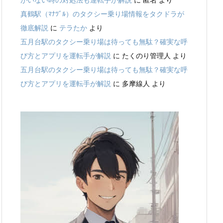
がいない時の対処法も運転手が解説
に
匿名
より
真鶴駅（ﾏﾅﾂﾞﾙ）のタクシー乗り場情報をタクドラが
徹底解説
に
テラたか
より
五月台駅のタクシー乗り場は待っても無駄？確実な呼
び方とアプリを運転手が解説
に
たくのり管理人
より
五月台駅のタクシー乗り場は待っても無駄？確実な呼
び方とアプリを運転手が解説
に
多摩線人
より