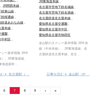
（中央本線）
,
JR東海道本線
,
,
JR関西本線
,
名古屋市営地下鉄名城線
,
下鉄東山線
,
名古屋市営地下鉄名港線
,
下鉄桜通線
,
名古屋鉄道名古屋本線
,
速鉄道あおなみ線
,
愛知県名古屋交通圏
,
古屋本線
,
愛知県名古屋市中区
,
交通圏
,
愛知県名古屋市熱田区
市中村区
,
金山駅のタクシー基本情報 JR中央
線（中央本線）、JR東海道線、名
シー基本情報 JR中
古屋鉄道名古屋本線、名古 ...
線）、JR東海道線、
海道新幹 ...
読む
名古屋駅（ ...
記事を読む
金山駅（ｶﾅ ...
6
7
8
9
›
»