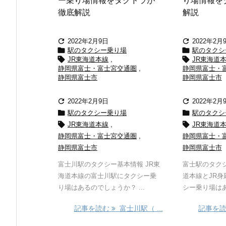
ー乗り場情報をタクドラが
り場情報を
徹底解説
解説


2022年2月9日
2022年2月


駅のタクシー乗り場
駅のタクシ


JR東海道本線
,
JR東海道
静岡県富士・富士宮交通圏
,
静岡県富士・
静岡県富士市
静岡県富士市


2022年2月9日
2022年2月


駅のタクシー乗り場
駅のタクシ


JR東海道本線
,
JR東海道
静岡県富士・富士宮交通圏
,
静岡県富士・
静岡県富士市
静岡県富士市
富士川駅のタクシー基本情報 JR東
富士駅のタクシ
海道本線の富士川駅にタクシー乗
道本線とJR
り場はあるのでしょうか？ ...
シー乗り場はある
記事を読む
富士川駅（ ...
記事を