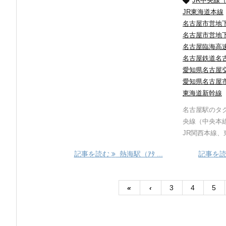

JR中央線
JR東海道本線
名古屋市営地
名古屋市営地
名古屋臨海高
名古屋鉄道名
愛知県名古屋
愛知県名古屋
東海道新幹線
名古屋駅のタク
央線（中央本
JR関西本線、東
記事を読む
熱海駅（ｱﾀ ...
記事を
«
‹
3
4
5