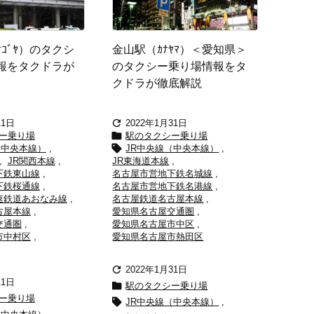
ｺﾞﾔ）のタクシ
金山駅（ｶﾅﾔﾏ）＜愛知県＞
報をタクドラが
のタクシー乗り場情報をタ
クドラが徹底解説

11日
2022年1月31日

ー乗り場
駅のタクシー乗り場

（中央本線）
,
JR中央線（中央本線）
,
,
JR関西本線
,
JR東海道本線
,
下鉄東山線
,
名古屋市営地下鉄名城線
,
下鉄桜通線
,
名古屋市営地下鉄名港線
,
速鉄道あおなみ線
,
名古屋鉄道名古屋本線
,
古屋本線
,
愛知県名古屋交通圏
,
交通圏
,
愛知県名古屋市中区
,
市中村区
,
愛知県名古屋市熱田区

2022年1月31日
11日

駅のタクシー乗り場
ー乗り場

JR中央線（中央本線）
,