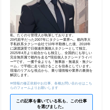
私、たくのり管理人が執筆しております。
20代前半だった2007年にタクシー業界へ。都内準大
手私鉄系タクシー会社で10年半勤務した後、2018年
に譲渡譲受で日個連所属個人タクシーとして独立。
2025年4月より組合からも独立し、全国的にも珍しい
完全無所属で都内を走る**現役個人タクシードライバ
ー**です。 一攫千金よりも「無事故・無違反・無クレ
ーム」で平穏に走り続けることを信条としています。
現場のリアルな視点から、乗り場情報や業界の裏側を
解説します。
✉情報の修正依頼やお仕事、各種お問い合わせはこち
らのフォームよりお願いします
この記事を書いている私も、この仕事
を選びました。