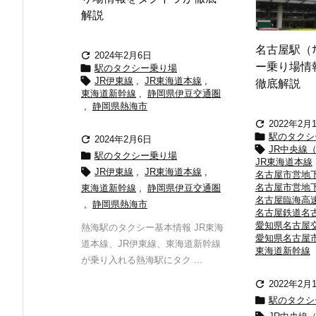
解説
名古屋駅（ﾅ

2024年2月6日
ー乗り場情

駅のタクシー乗り場

JR伊東線
,
JR東海道本線
,
徹底解説
東海道新幹線
,
静岡県伊豆交通圏
,
静岡県熱海市

2022年2月

駅のタクシ

2024年2月6日

JR中央線

駅のタクシー乗り場
JR東海道本線

JR伊東線
,
JR東海道本線
,
名古屋市営地
名古屋市営地
東海道新幹線
,
静岡県伊豆交通圏
名古屋臨海高
,
静岡県熱海市
名古屋鉄道名
愛知県名古屋
熱海駅のタクシー基本情報 JR東海
愛知県名古屋
道本線、JR伊東線、東海道新幹線
東海道新幹線
が乗り入れる熱海駅にタク ...

2022年2月

駅のタクシ