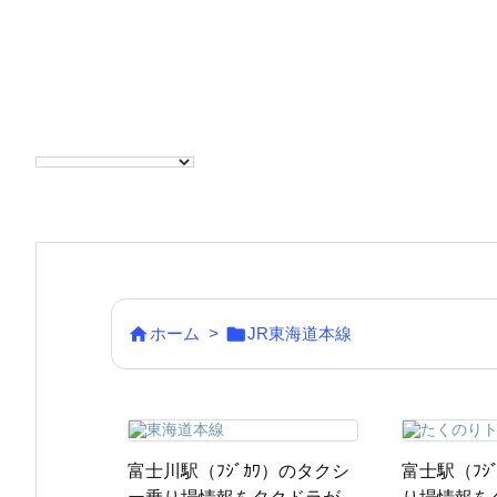


ホーム
>
JR東海道本線
富士川駅（ﾌｼﾞｶﾜ）のタクシ
富士駅（ﾌｼ