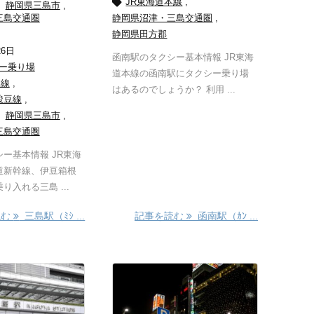

JR東海道本線
,
静岡県三島市
,
三島交通圏
静岡県沼津・三島交通圏
,
静岡県田方郡
26日
函南駅のタクシー基本情報 JR東海
ー乗り場
道本線の函南駅にタクシー乗り場
本線
,
はあるのでしょうか？ 利用 ...
駿豆線
,
静岡県三島市
,
三島交通圏
ー基本情報 JR東海
道新幹線、伊豆箱根
り入れる三島 ...
読む
三島駅（ﾐｼ ...
記事を読む
函南駅（ｶﾝ ...