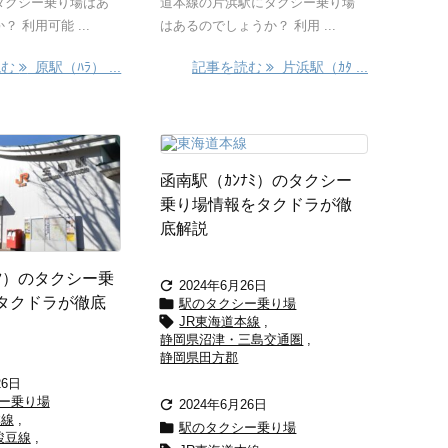
タクシー乗り場はあ
道本線の片浜駅にタクシー乗り場
 利用可能 ...
はあるのでしょうか？ 利用 ...
読む
原駅（ﾊﾗ） ...
記事を読む
片浜駅（ｶﾀ ...
函南駅（ｶﾝﾅﾐ）のタクシー
乗り場情報をタクドラが徹
底解説
ﾏ）のタクシー乗

2024年6月26日
タクドラが徹底

駅のタクシー乗り場

JR東海道本線
,
静岡県沼津・三島交通圏
,
静岡県田方郡
26日
ー乗り場

2024年6月26日
本線
,

駅のタクシー乗り場
駿豆線
,