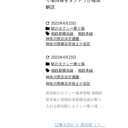
り場情報をタクドラが徹底
解説

2021年4月23日

駅のタクシー乗り場

相鉄新横浜線
,
相鉄本線
,
神奈川県京浜交通圏
,
神奈川県横浜市保土ケ谷区

2021年4月23日

駅のタクシー乗り場

相鉄新横浜線
,
相鉄本線
,
神奈川県京浜交通圏
,
神奈川県横浜市保土ケ谷区
西谷駅のタクシー基本情報 相模鉄
道本線と相模鉄道新横浜線が乗り
入れる西谷駅にタクシー乗り場 ...
記事を読む
西谷駅（ﾆｼ ...