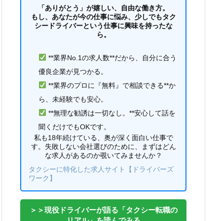
「ありがとう」が嬉しい、自由な働き方。
もし、あなたが今の仕事に悩み、少しでもタク
シードライバーという仕事に興味を持ったな
ら。
**業界No.1の求人数**だから、自分に合う
優良企業が見つかる。
**業界のプロに『無料』で相談できる**か
ら、未経験でも安心。
**無理な勧誘は一切なし。**安心して話を
聞くだけでもOKです。
私も18年続けている、奥が深く面白い仕事で
す。失敗しない会社選びのために、まずはどん
な求人があるのか覗いてみませんか？
タクシーに特化した求人サイト【ドライバーズ
ワーク】
＞＞現役ドライバーが語る「タクシー転職の
リアル」を読んでみる