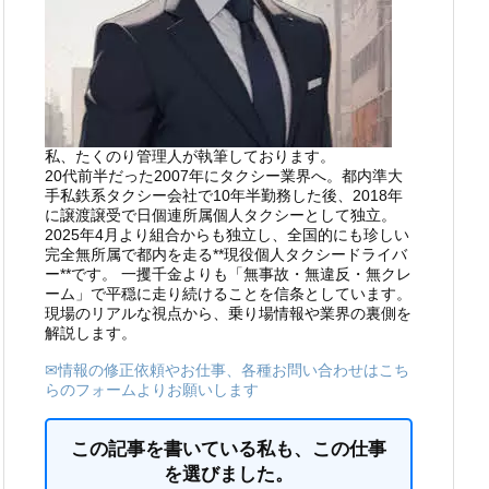
私、たくのり管理人が執筆しております。
20代前半だった2007年にタクシー業界へ。都内準大
手私鉄系タクシー会社で10年半勤務した後、2018年
に譲渡譲受で日個連所属個人タクシーとして独立。
2025年4月より組合からも独立し、全国的にも珍しい
完全無所属で都内を走る**現役個人タクシードライバ
ー**です。 一攫千金よりも「無事故・無違反・無クレ
ーム」で平穏に走り続けることを信条としています。
現場のリアルな視点から、乗り場情報や業界の裏側を
解説します。
✉情報の修正依頼やお仕事、各種お問い合わせはこち
らのフォームよりお願いします
この記事を書いている私も、この仕事
を選びました。