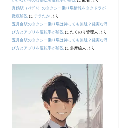
がいない時の対処法も運転手が解説
に
匿名
より
真鶴駅（ﾏﾅﾂﾞﾙ）のタクシー乗り場情報をタクドラが
徹底解説
に
テラたか
より
五月台駅のタクシー乗り場は待っても無駄？確実な呼
び方とアプリを運転手が解説
に
たくのり管理人
より
五月台駅のタクシー乗り場は待っても無駄？確実な呼
び方とアプリを運転手が解説
に
多摩線人
より