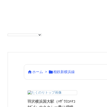


ホーム
>
相鉄新横浜線
羽沢横浜国大駅（ﾊｻﾞﾜﾖｺﾊﾏｺ